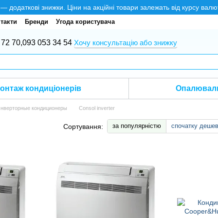
додаткові знижки. Ціни на акційні товари залежать від курсу валю
такти
Бренди
Угода користувача
 72 70,
093 053 34 54
Хочу консультацію або знижку
онтаж кондиціонерів
Опалюваль
нверторные кондиционеры
Consol inverter
за популярністю
спочатку деше
Сортування: