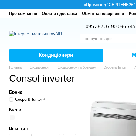
Перейти до основного контенту
«Промокод “СЕРПЕНЬ26” — 
Про компанію
Оплата і доставка
Обмін та повернення
Кон
095 382 37 90,
096 745
Кондиціонери
М
Головна
Кондиціонери
Кондиціонери по брендам
Cooper&Hunter
И
Consol inverter
Бренд
Cooper&Hunter
3
Колір
Ціна, грн