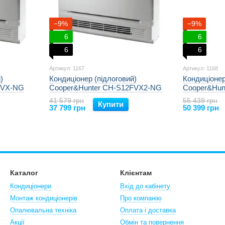
−9%
−9%
6
6
6
6
Артикул: 1167
Артикул: 1168
)
Кондиціонер (підлоговий)
Кондиціонер
FVX-NG
Cooper&Hunter CH-S12FVX2-NG
Cooper&Hun
41 579 грн
55 439 грн
Купити
37 799 грн
50 399 грн
Каталог
Клієнтам
Кондиціонери
Вхід до кабінету
Монтаж кондиціонерів
Про компанію
Опалювальна техніка
Оплата і доставка
Акції
Обмін та повернення