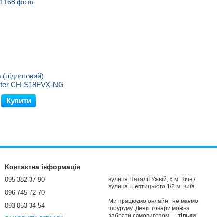
 (підлоговий)
ter CH-S18FVX-NG
Купити
Контактна інформація
095 382 37 90
вулиця Наталії Ужвій, 6 м. Київ /
вулиця Шептицького 1/2 м. Київ.
096 745 72 70
Ми працюємо онлайн і не маємо
093 053 34 54
шоуруму. Деякі товари можна
забрати самовивозом —
тільки