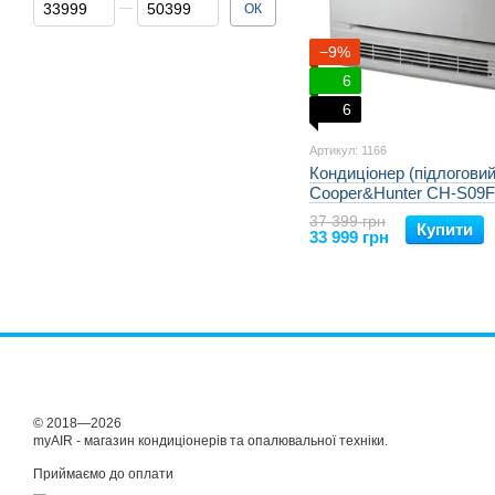
Від Ціна, грн
До Ціна, грн
ОК
−9%
6
6
Артикул: 1166
Кондиціонер (підлоговий
Cooper&Hunter CH-S09
37 399 грн
Купити
33 999 грн
© 2018—2026
myAIR - магазин кондиціонерів та опалювальної техніки.
Приймаємо до оплати