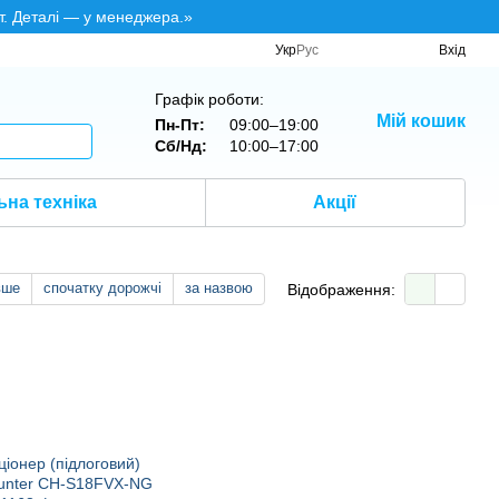
т. Деталі — у менеджера.»
Укр
Рус
Вхід
Графік роботи:
Мій кошик
Пн-Пт:
09:00–19:00
Сб/Нд:
10:00–17:00
на техніка
Акції
вше
спочатку дорожчі
за назвою
Відображення: