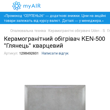
«Промокод “СЕРПЕНЬ26” — додаткові знижки. Ціни на акційні
товари залежать від курсу валют. Деталі — у менеджера.»
Опалювальна техніка
Керамогранітні обігрівачі Uden - S
Г
Керамогранітний обігрівач KEN-500
"Глянець" кварцевий
Артикул:
1298492601
Написати відгук