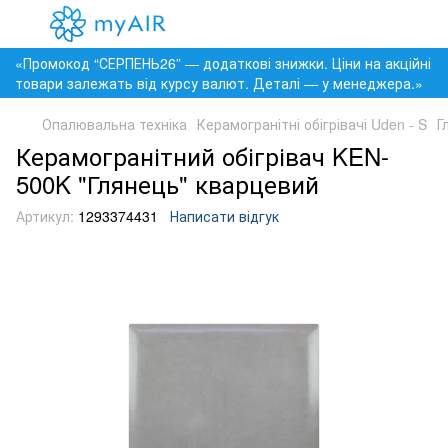
«Промокод “СЕРПЕНЬ26” — додаткові знижки. Ціни на акційні
товари залежать від курсу валют. Деталі — у менеджера.»
Опалювальна техніка
Керамогранітні обігрівачі Uden - S
Г
Керамогранітний обігрівач KEN-
500K "Глянець" кварцевий
Артикул:
1293374431
Написати відгук