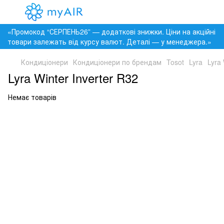
«Промокод “СЕРПЕНЬ26” — додаткові знижки. Ціни на акційні
товари залежать від курсу валют. Деталі — у менеджера.»
Кондиціонери
Кондиціонери по брендам
Tosot
Lyra
Lyra 
Lyra Winter Inverter R32
Немає товарів