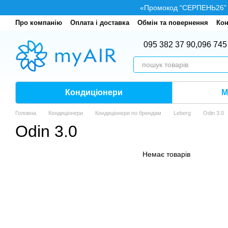
Перейти до основного контенту
«Промокод “СЕРПЕНЬ26” — 
Про компанію
Оплата і доставка
Обмін та повернення
Кон
095 382 37 90,
096 745
Кондиціонери
М
Головна
Кондиціонери
Кондиціонери по брендам
Leberg
Odin 3.0
Odin 3.0
Немає товарів