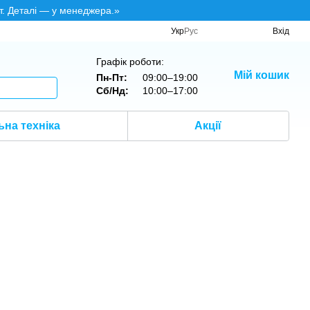
т. Деталі — у менеджера.»
Укр
Рус
Вхід
Графік роботи:
Мій кошик
Пн-Пт:
09:00–19:00
Сб/Нд:
10:00–17:00
на техніка
Акції