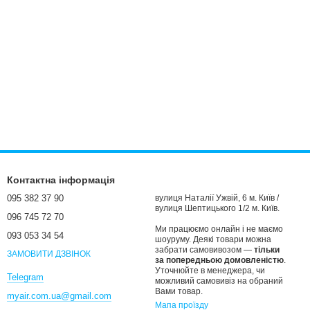
Контактна інформація
095 382 37 90
вулиця Наталії Ужвій, 6 м. Київ /
вулиця Шептицького 1/2 м. Київ.
096 745 72 70
Ми працюємо онлайн і не маємо
093 053 34 54
шоуруму. Деякі товари можна
забрати самовивозом —
тільки
ЗАМОВИТИ ДЗВІНОК
за попередньою домовленістю
.
Уточнюйте в менеджера, чи
Telegram
можливий самовивіз на обраний
Вами товар.
myair.com.ua@gmail.com
Мапа проїзду