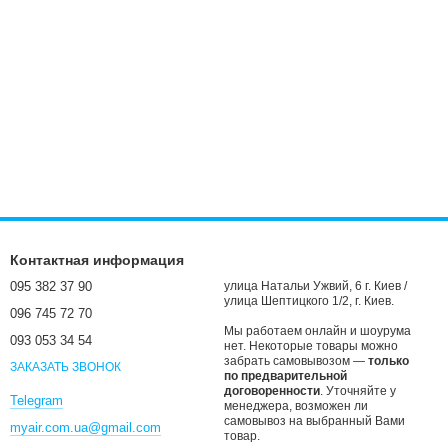
Контактная информация
095 382 37 90
улица Натальи Ужвий, 6 г. Киев /
улица Шептицкого 1/2, г. Киев.
096 745 72 70
Мы работаем онлайн и шоурума
093 053 34 54
нет. Некоторые товары можно
забрать самовывозом —
только
ЗАКАЗАТЬ ЗВОНОК
по предварительной
договоренности
. Уточняйте у
Telegram
менеджера, возможен ли
самовывоз на выбранный Вами
myair.com.ua@gmail.com
товар.