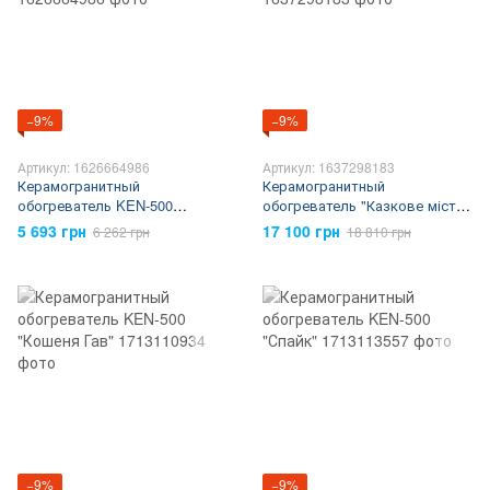
−9%
−9%
Артикул: 1626664986
Артикул: 1637298183
Керамогранитный
Керамогранитный
обогреватель KEN-500
обогреватель "Казкове місто"
"Шалені перегони"
(триптих)
5 693 грн
17 100 грн
6 262 грн
18 810 грн
−9%
−9%