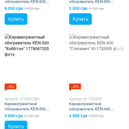
обогреватель KEN-500
обогреватель KEN-500
"Квартальчик" кварцевый
"Хоббітон"
6 000 грн
5 600 грн
6 600 грн
6 160 грн
Купить
Купить
−9%
−9%
Артикул: 1778067325
Артикул: 811732955
Керамогранитный
Керамогранитный
обогреватель KEN-500
обогреватель KEN-400
"Хоббітон"
"Степанич"
5 600 грн
4 500 грн
6 160 грн
4 950 грн
Купить