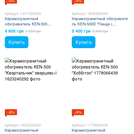
−9%
−9%
Артикул: 1337320409
Артикул: 1608486364
Керамогранитный
Керамогранитный обогревате
обогреватель KEN-500
ль KEN-500D "Панда і
"Котофей" джинс
команда" кварцевый
4 800 грн
5 400 грн
5 280 грн
5 940 грн
Купить
Купить
−9%
−9%
Артикул: 1623240292
Артикул: 1778066439
Керамогранитный
Керамогранитный