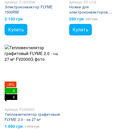
Артикул: F1500RW
Артикул: EF-LCB
Электроконвектор FLYME
Ножки для
1500RW
электроконвекторов
(черные)
2 130 грн
290 грн
297 грн
Купить
Купить
−9%
6
6
Артикул: FV2000G
Тепловентилятор графитовый
FLYME 2.0 - на 27 м²
1 690 грн
1 859 грн