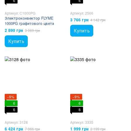
6
6
Артикул: C1000PG
Артикул: 2566
Электроконвектор FLYME
3 766 грн
4 142 грн
1000РG графитового цвета
2 890 грн
Купить
3 069 грн
Купить
−9%
−9%
6
6
6
6
Артикул: 3128
Артикул: 3335
6 424 грн
1 999 грн
7 066 грн
2 199 грн