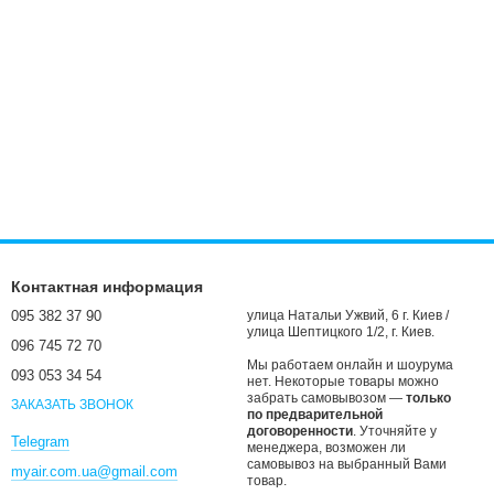
Контактная информация
095 382 37 90
улица Натальи Ужвий, 6 г. Киев /
улица Шептицкого 1/2, г. Киев.
096 745 72 70
Мы работаем онлайн и шоурума
093 053 34 54
нет. Некоторые товары можно
забрать самовывозом —
только
ЗАКАЗАТЬ ЗВОНОК
по предварительной
договоренности
. Уточняйте у
Telegram
менеджера, возможен ли
самовывоз на выбранный Вами
myair.com.ua@gmail.com
товар.