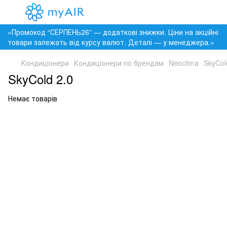
«Промокод “СЕРПЕНЬ26” — додаткові знижки. Ціни на акційні
товари залежать від курсу валют. Деталі — у менеджера.»
Кондиціонери
Кондиціонери по брендам
Neoclima
SkyCol
SkyCold 2.0
Немає товарів