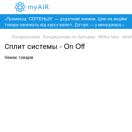
«Промокод “СЕРПЕНЬ26” — додаткові знижки. Ціни на акційні
товари залежать від курсу валют. Деталі — у менеджера.»
Кондиціонери
Кондиціонери по брендам
Midea Idea
Idea
Сплит системы - On Off
Немає товарів