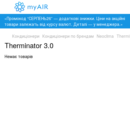
«Промокод “СЕРПЕНЬ26” — додаткові знижки. Ціни на акційні
товари залежать від курсу валют. Деталі — у менеджера.»
Кондиціонери
Кондиціонери по брендам
Neoclima
Thermi
Therminator 3.0
Немає товарів