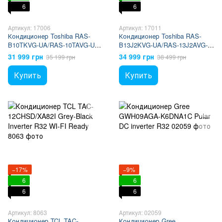
6
6
Артикул: 17006
Артикул: 17011
Кондиционер Toshiba RAS-
Кондиционер Toshiba RAS-
B10TKVG-UA/RAS-10TAVG-UA
B13J2KVG-UA/RAS-13J2AVG-
Seiya
UA Seiya
31 999 грн
34 999 грн
35 199 грн
38 499 грн
Купить
Купить
−17%
−9%
6
6
6
6
Артикул: 8063
Артикул: 02059
Кондиционер TCL TAC-
Кондиционер Gree