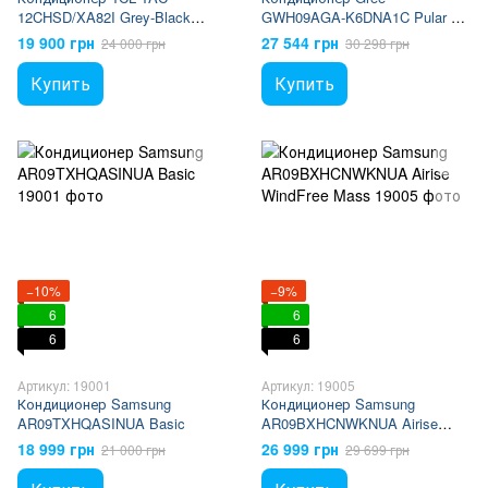
12CHSD/XA82I Grey-Black
GWH09AGA-K6DNA1C Pular DC
Inverter R32 WI-FI Ready
inverter R32
19 900 грн
27 544 грн
24 000 грн
30 298 грн
Купить
Купить
−10%
−9%
6
6
6
6
Артикул: 19001
Артикул: 19005
Кондиционер Samsung
Кондиционер Samsung
AR09TXHQASINUA Basic
AR09BXHCNWKNUA Airise
WindFree Mass
18 999 грн
26 999 грн
21 000 грн
29 699 грн