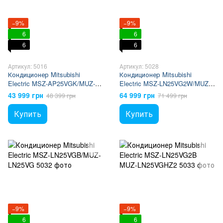
−9%
−9%
6
6
6
6
Артикул: 5016
Артикул: 5028
Кондиционер Mitsubishi
Кондиционер Mitsubishi
Electric MSZ-AP25VGK/MUZ-
Electric MSZ-LN25VG2W/MUZ-
AP25VG
LN25VG2
43 999 грн
64 999 грн
48 399 грн
71 499 грн
Купить
Купить
−9%
−9%
6
6