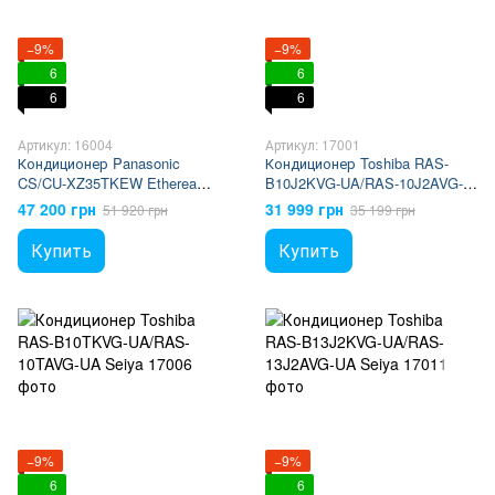
−9%
−9%
6
6
6
6
Артикул: 16004
Артикул: 17001
Кондиционер Panasonic
Кондиционер Toshiba RAS-
CS/CU-XZ35TKEW Etherea
B10J2KVG-UA/RAS-10J2AVG-
Silver
UA Seiya
47 200 грн
31 999 грн
51 920 грн
35 199 грн
Купить
Купить
−9%
−9%
6
6