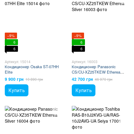
−9%
−9%
6
6
6
6
Артикул: 15014
Артикул: 16003
Кондиционер Osaka ST-07HH
Кондиционер Panasonic
Elite
CS/CU-XZ25TKEW Etherea
Silver
9 900 грн
42 700 грн
10 890 грн
46 970 грн
Купить
Купить