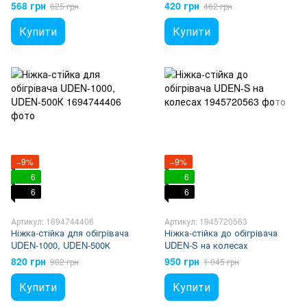
(чорні)
568 грн
420 грн
625 грн
462 грн
Купити
Купити
−9%
−9%
6
6
6
6
Артикул: 1694744406
Артикул: 1945720563
Ніжка-стійка для обігрівача
Ніжка-стійка до обігрівача
UDEN-1000, UDEN-500К
UDEN-S на колесах
820 грн
950 грн
902 грн
1 045 грн
Купити
Купити