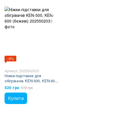
−9%
Артикул: 2025502033
Ніжки-підставки для
обігрівачів KEN-500, KEN-600
(бежеві)
520 грн
572 грн
Купити