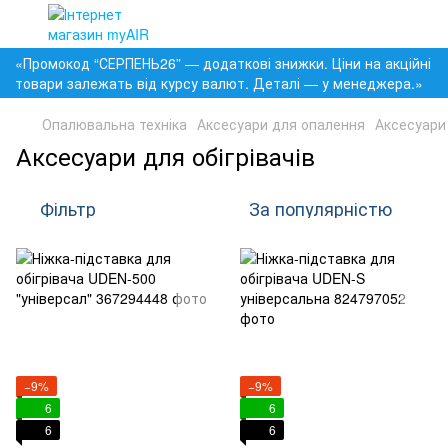
«Промокод “СЕРПЕНЬ26” — додаткові знижки. Ціни на акційні
товари залежать від курсу валют. Деталі — у менеджера.»
Опалювальна техніка
Аксесуари для опалення
Аксесуари 
Аксесуари для обігрівачів
Фільтр
За популярністю
−9%
−9%
6
6
6
6