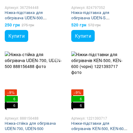
Артикул: 367294448
Артикул: 824797052
Ніжка-підставка для
Ніжка-підставка для
обігрівача UDEN-500
обігрівача UDEN-S
"універсал"
універсальна
250 грн
520 грн
275 грн
572 грн
Купити
Купити
−9%
−9%
6
6
6
6
Артикул: 888156488
Артикул: 1221393717
Ніжка-стійка для обігрівача
Ніжки-підставки для
UDEN-700, UDEN-500
обігрівачів KEN-500, KEN-600