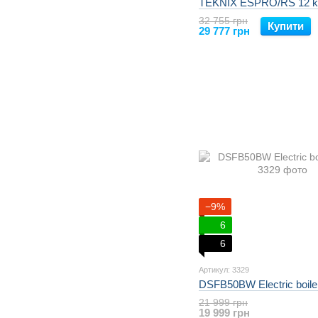
TEKNIX ESPRO/RS 12 
32 755 грн
Купити
29 777 грн
−9%
6
6
Артикул: 3329
DSFB50BW Electric boil
21 999 грн
19 999 грн