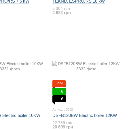
PRO/RS 7,5 kW
TEKNIX ESPRO/RS 18 kW
5 304 грн
4 822 грн
−9%
6
6
Артикул: 3332
lectric boiler 10KW
DSFB120BW Electric boiler 12KW
22 769 грн
20 699 грн