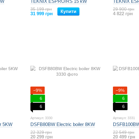
kW
TEKNIX ESPRO/RS 15 kW
TEKNIX ES
35 199 грн
29 900 грн
Купити
31 999 грн
4 822 грн
−9%
−9%
6
6
6
6
Артикул: 3330
Артикул: 3331
er 5KW
DSFB80BW Electric boiler 8KW
DSFB100BW E
22 329 грн
22 549 грн
20 299 грн
20 499 грн