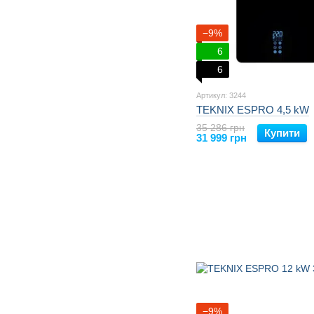
−9%
6
6
Артикул: 3244
TEKNIX ESPRO 4,5 kW
35 286 грн
Купити
31 999 грн
−9%