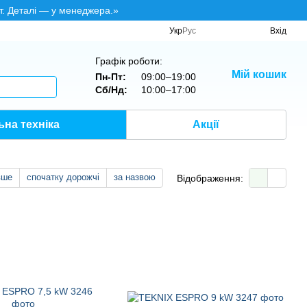
т. Деталі — у менеджера.»
Укр
Рус
Вхід
Графік роботи:
Мій кошик
Пн-Пт:
09:00–19:00
Сб/Нд:
10:00–17:00
на техніка
Акції
вше
спочатку дорожчі
за назвою
Відображення: