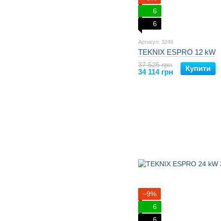
6
6
Артикул: 3248
TEKNIX ESPRO 12 kW
37 525 грн
Купити
34 114 грн
−9%
6
6