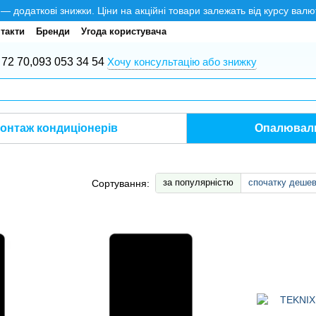
додаткові знижки. Ціни на акційні товари залежать від курсу валю
такти
Бренди
Угода користувача
 72 70,
093 053 34 54
Хочу консультацію або знижку
онтаж кондиціонерів
Опалюваль
за популярністю
спочатку деше
Сортування: