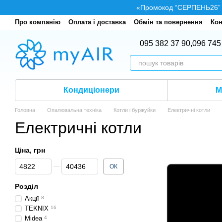
Перейти до основного контенту
«Промокод “СЕРПЕНЬ26” — 
Про компанію
Оплата і доставка
Обмін та повернення
Кон
095 382 37 90,
096 745
Кондиціонери
М
Головна
Опалювальна техніка
Котли і буржуйки
Електричні котли
Електричні котли
Ціна, грн
Від Ціна, грн
До Ціна, грн
ОК
Розділ
Акції
8
TEKNIX
16
Midea
4