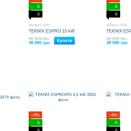
6
6
6
6
Артикул: 3249
Артикул: 3250
TEKNIX ESPRO 15 kW
TEKNIX ES
40 326 грн
42 455 грн
Купити
36 660 грн
38 595 грн
−9%
−9%
6
6
6
6