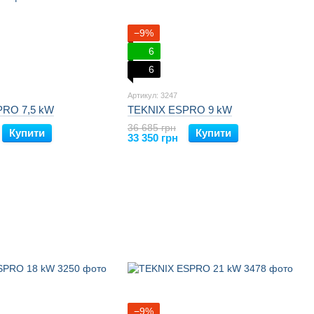
−9%
6
6
Артикул: 3247
PRO 7,5 kW
TEKNIX ESPRO 9 kW
36 685 грн
Купити
Купити
33 350 грн
−9%