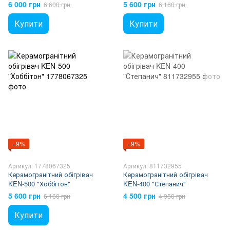
кварцевий
6 000 грн
5 600 грн
6 600 грн
6 160 грн
Купити
Купити
−9%
−9%
Артикул: 1778067325
Артикул: 811732955
Керамогранітний обігрівач
Керамогранітний обігрівач
KEN-500 "Хоббітон"
KEN-400 "Степанич"
5 600 грн
4 500 грн
6 160 грн
4 950 грн
Купити