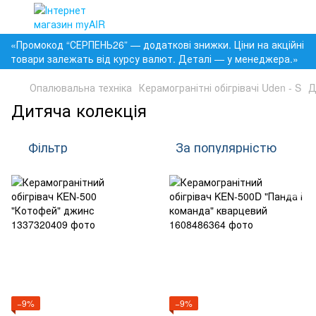
«Промокод “СЕРПЕНЬ26” — додаткові знижки. Ціни на акційні
товари залежать від курсу валют. Деталі — у менеджера.»
Опалювальна техніка
Керамогранітні обігрівачі Uden - S
Д
Дитяча колекція
Фільтр
За популярністю
−9%
−9%