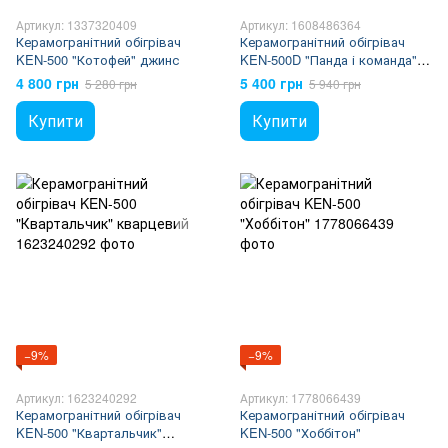
Артикул: 1337320409
Артикул: 1608486364
Керамогранітний обігрівач
Керамогранітний обігрівач
KEN-500 "Котофей" джинс
KEN-500D "Панда і команда"
кварцевий
4 800 грн
5 400 грн
5 280 грн
5 940 грн
Купити
Купити
−9%
−9%
Артикул: 1623240292
Артикул: 1778066439
Керамогранітний обігрівач
Керамогранітний обігрівач
KEN-500 "Квартальчик"
KEN-500 "Хоббітон"