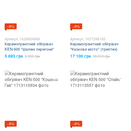
−9%
−9%
Артикул: 1626664986
Артикул: 1637298183
Керамогранітний обігрівач
Керамогранітний обігрівач
KEN-500 "Шалені перегони"
"Казкове місто" (триптих)
5 693 грн
17 100 грн
6 262 грн
18 810 грн
−9%
−9%