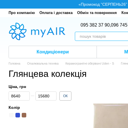
Перейти до основного контенту
«Промокод “СЕРПЕНЬ26” — 
Про компанію
Оплата і доставка
Обмін та повернення
Кон
095 382 37 90,
096 745
Кондиціонери
М
Головна
Опалювальна техніка
Керамогранітні обігрівачі Uden - S
Глян
Глянцева колекція
Ціна, грн
Від Ціна, грн
До Ціна, грн
ОК
Колір