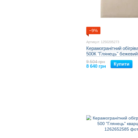
−9%
Артикул: 1250205273
Керамогранітний обігрів
500К "Глянець" бежевий
9 504 грн
Купити
8 640 грн