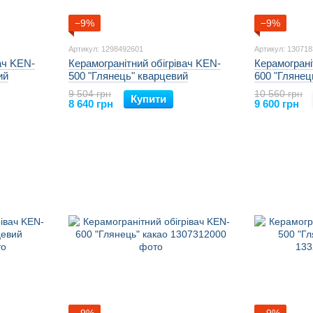
−9%
−9%
Артикул: 1298492601
Артикул: 13071
ач KEN-
Керамогранітний обігрівач KEN-
Керамограні
ий
500 "Глянець" кварцевий
600 "Глянец
9 504 грн
10 560 грн
Купити
8 640 грн
9 600 грн