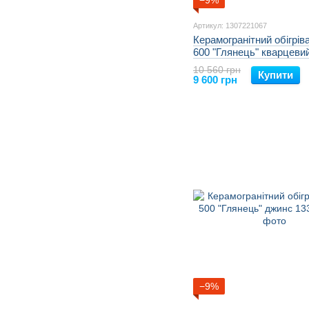
−9%
Артикул: 1307221067
Керамогранітний обігрів
600 "Глянець" кварцеви
10 560 грн
Купити
9 600 грн
−9%