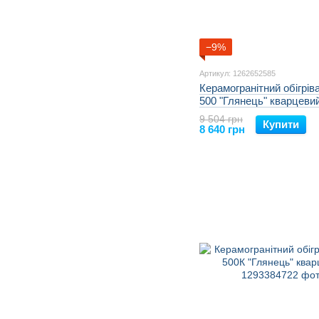
−9%
Артикул: 1262652585
Керамогранітний обігрів
500 "Глянець" кварцеви
9 504 грн
Купити
8 640 грн