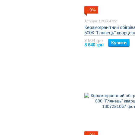
−9%
Артикул: 1293384722
Керамогранітний обігрів
500К "Глянець" кварцев
9 504 грн
Купити
8 640 грн