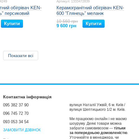
14249
Артикул: 1333472839
тний обігрівач KEN-
Керамогранітний обігрівач KEN-
ь" персиковий
600 "Глянець" меланж
10 560 грн
Купити
Купити
9 600 грн
Показати всі
Контактна інформація
095 382 37 90
вулиця Наталії Ужвій, 6 м. Київ /
вулиця Шептицького 1/2 м. Київ.
096 745 72 70
Ми працюємо онлайн і не маємо
093 053 34 54
шоуруму. Деякі товари можна
забрати самовивозом —
тільки
ЗАМОВИТИ ДЗВІНОК
за попередньою домовленістю
.
Уточнюйте в менеджера, чи