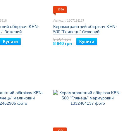
−9%
83516
Артикул: 1307191127
тний обігрівач KEN-
Керамогранітний обігрівач KEN-
ь" бежевий
500 "Глянець" бежевий
9 504 грн
Купити
Купити
8 640 грн