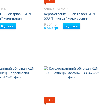
−9%
62905
Артикул: 1332464137
тний обігрівач KEN-
Керамогранітний обігрівач KEN-
ь" малиновий
500 "Глянець" мармуровий
9 504 грн
Купити
Купити
8 640 грн
−9%