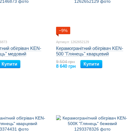
−9%
46873
Артикул: 1262652129
тний обігрівач KEN-
Керамогранітний обігрівач KEN-
ець" медовий
500 "Глянець" кварцевий
9 504 грн
Купити
Купити
8 640 грн