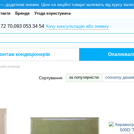
додаткові знижки. Ціни на акційні товари залежать від курсу валю
такти
Бренди
Угода користувача
 72 70,
093 053 34 54
Хочу консультацію або знижку
онтаж кондиціонерів
Опалюваль
цева колекція
за популярністю
спочатку деше
Сортування: