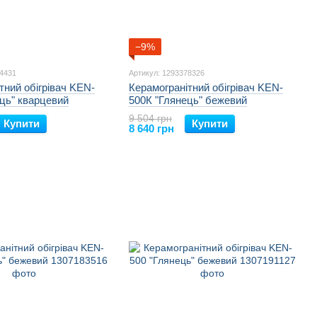
−9%
74431
Артикул: 1293378326
тний обігрівач KEN-
Керамогранітний обігрівач KEN-
ць" кварцевий
500К "Глянець" бежевий
9 504 грн
Купити
Купити
8 640 грн