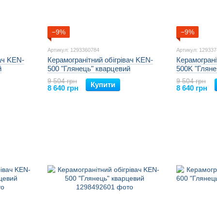
−9%
−9%
Артикул: 1293360784
Артикул: 12933
ач KEN-
Керамогранітний обігрівач KEN-
Керамограні
й
500 "Глянець" кварцевий
500K "Гляне
9 504 грн
9 504 грн
Купити
8 640 грн
8 640 грн