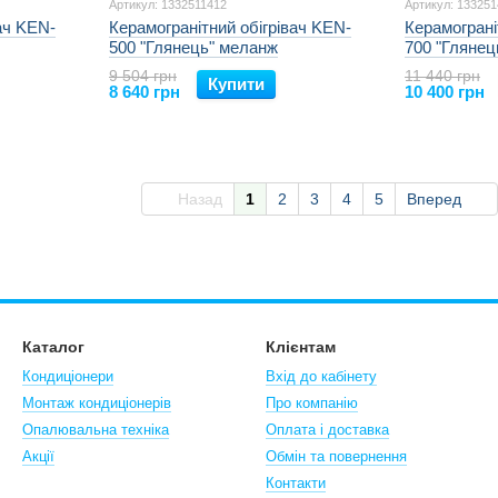
Артикул: 1332511412
Артикул: 13325
ач KEN-
Керамогранітний обігрівач KEN-
Керамограні
500 "Глянець" меланж
700 "Глянец
9 504 грн
11 440 грн
Купити
8 640 грн
10 400 грн
Назад
1
2
3
4
5
Вперед
Каталог
Клієнтам
Кондиціонери
Вхід до кабінету
Монтаж кондиціонерів
Про компанію
Опалювальна техніка
Оплата і доставка
Акції
Обмін та повернення
Контакти