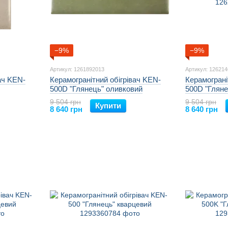
−9%
−9%
Артикул: 1261892013
Артикул: 12621
ач KEN-
Керамогранітний обігрівач KEN-
Керамограні
500D "Глянець" оливковий
500D "Глян
9 504 грн
9 504 грн
Купити
8 640 грн
8 640 грн