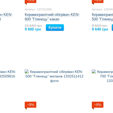
−9%
−9%
Артикул: 1307312000
Артикул: 13324
ач KEN-
Керамогранітний обігрівач KEN-
Керамограні
й
600 "Глянець" какао
500 "Глянец
10 560 грн
9 504 грн
Купити
9 600 грн
8 640 грн
−9%
−9%