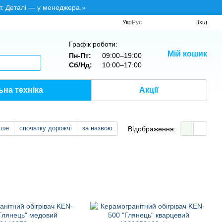
т. Деталі — у менеджера.»
Укр
Рус
Вхід
Графік роботи:
Мій кошик
Пн-Пт:
09:00–19:00
Сб/Нд:
10:00–17:00
на техніка
Акції
вше
спочатку дорожчі
за назвою
Відображення: