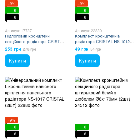
−9%
−9%
6
6
6
6
Артикул: 17737
Артикул: 22830
Підлоговий кронштейн
Комплект кронштейнів
секційного радіатора CRISTAL
радіатора CRISTAL NS-1012
NR-1014
кутовий оцинкований
253 грн
49 грн
278 грн
54 грн
100x77x47мм (2шт)
Купити
Купити
−9%
6
6
6
6