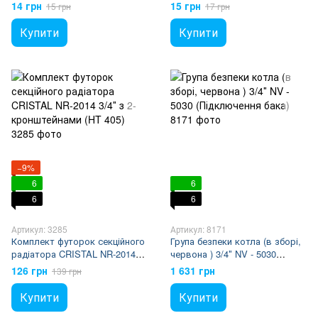
без прокладки
ліва з прокладкою
14 грн
15 грн
15 грн
17 грн
Купити
Купити
−9%
6
6
6
6
Артикул: 3285
Артикул: 8171
Комплект футорок секційного
Група безпеки котла (в зборі,
радіатора CRISTAL NR-2014
червона ) 3/4″ NV - 5030
3/4″ з 2-кронштейнами (HT
(Підключення бака)
126 грн
1 631 грн
139 грн
405)
Купити
Купити