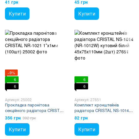
штирьковий білий з дюбелем
штирьковий білий з дюбелем
41 грн
45 грн
Ø8х230мм (2шт)
Ø8х250мм (2шт)
Купити
Купити
−9%
6
6
6
6
Артикул: 25002
Артикул: 27651
Прокладка паронітова
Комплект кронштейнів
секційного радіатора CRISTAL
радіатора CRISTAL NS-1014
NR-1021 1″х1мм (100шт)
(NR-1012W) кутовий білий
356 грн
82 грн
392 грн
45х75х110мм (2шт)
Купити
Купити