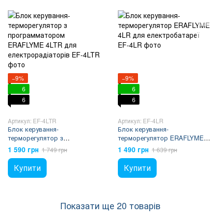
−9%
−9%
6
6
6
6
Артикул: EF-4LTR
Артикул: EF-4LR
Блок керування-
Блок керування-
терморегулятор з
терморегулятор ERAFLYME
программатором ERAFLYME
4LR для електробатареї
1 590 грн
1 490 грн
1 749 грн
1 639 грн
4LTR для електрорадіаторів
Купити
Купити
Показати ще 20 товарів