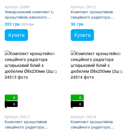
Артикул: 22880
Артикул: 24512
Універсальний комплект L-
Комплект кронштейнів
кронштейнів навісного
секційного радіатора
кріплення панельного
штирьковий білий з дюбелем
203 грн
36 грн
223 грн
радіатора NS-1017 CRISTAL
Ø8х170мм (2шт)
(2шт)
Купити
Купити
6
6
6
6
Артикул: 24513
Артикул: 24514
Комплект кронштейнів
Комплект кронштейнів
секційного радіатора
секційного радіатора