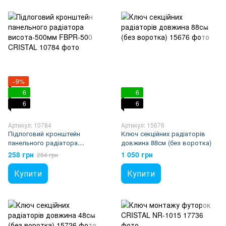
−9%
6
6
6
6
Артикул: 10784
Артикул: 15676
Підлоговий кронштейн
Ключ секційних радіаторів
панельного радіатора
довжина 88см (без воротка)
висота-500мм FBPR-500
258 грн
1 050 грн
284 грн
CRISTAL
Купити
Купити