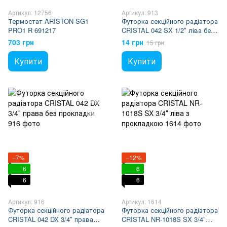
Артикул: 12756
Артикул: 913
Термостат ARISTON SG1
Футорка секційного радіатора
PRO1 R 691217
CRISTAL 042 SX 1/2″ ліва без
прокладки
703 грн
14 грн
15 грн
Купити
Купити
−7%
−12%
6
6
6
6
Артикул: 916
Артикул: 1614
Футорка секційного радіатора
Футорка секційного радіатора
CRISTAL 042 DX 3/4″ права
CRISTAL NR-1018S SX 3/4″