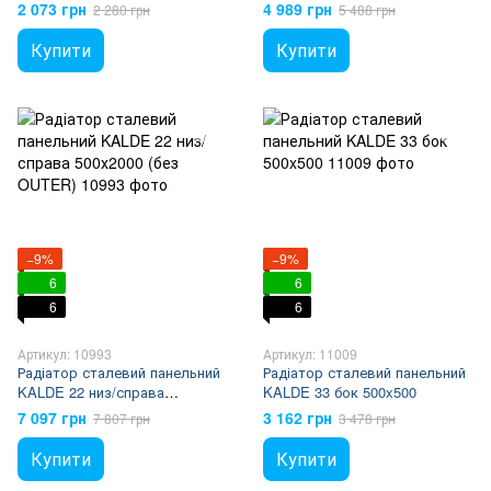
(без OUTER)
500х1800 (без OUTER)
2 073 грн
4 989 грн
2 280 грн
5 488 грн
Купити
Купити
−9%
−9%
6
6
6
6
Артикул: 10993
Артикул: 11009
Радіатор сталевий панельний
Радіатор сталевий панельний
KALDE 22 низ/справа
KALDE 33 бок 500x500
500х2000 (без OUTER)
7 097 грн
3 162 грн
7 807 грн
3 478 грн
Купити
Купити