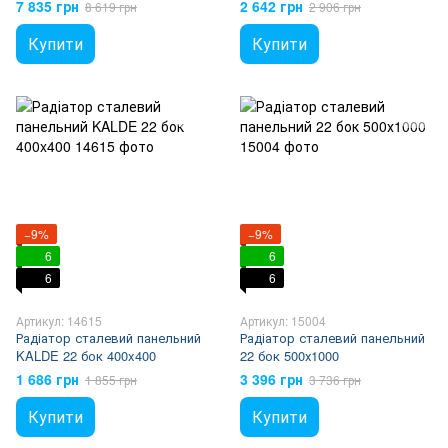
600х2000 (без OUTER)
7 835 грн
2 642 грн
8 619 грн
2 906 грн
Купити
Купити
−9%
−9%
6
6
6
6
Артикул: 14615
Артикул: 15004
Радіатор сталевий панельний
Радіатор сталевий панельний
KALDE 22 бок 400x400
22 бок 500х1000
1 686 грн
3 396 грн
1 855 грн
3 736 грн
Купити
Купити