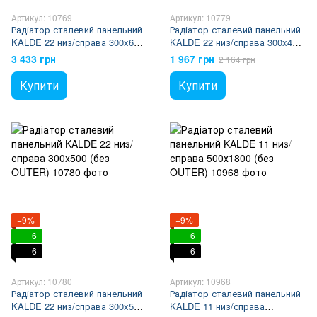
Артикул: 10769
Артикул: 10779
Радіатор сталевий панельний
Радіатор сталевий панельний
KALDE 22 низ/справа 300x600
KALDE 22 низ/справа 300x400
(без OUTER)
(без OUTER)
3 433 грн
1 967 грн
2 164 грн
Купити
Купити
−9%
−9%
6
6
6
6
Артикул: 10780
Артикул: 10968
Радіатор сталевий панельний
Радіатор сталевий панельний
KALDE 22 низ/справа 300x500
KALDE 11 низ/справа