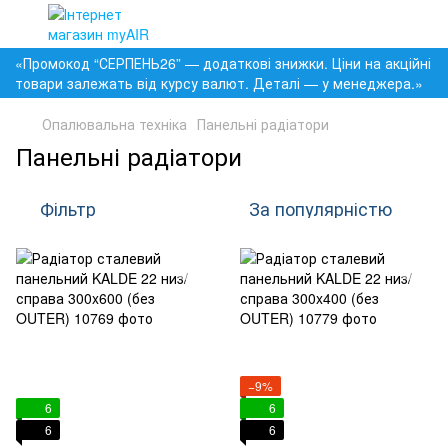
«Промокод “СЕРПЕНЬ26” — додаткові знижки. Ціни на акційні
товари залежать від курсу валют. Деталі — у менеджера.»
Опалювальна техніка
Панельні радіатори
Панельні радіатори
Фільтр
За популярністю
−9%
6
6
6
6