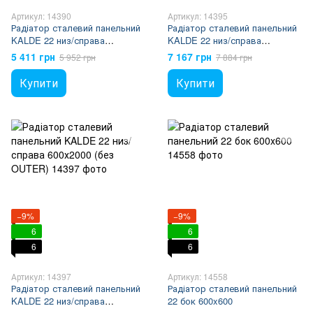
Артикул: 14390
Артикул: 14395
Радіатор сталевий панельний
Радіатор сталевий панельний
KALDE 22 низ/справа
KALDE 22 низ/справа
600х1300 (без OUTER)
600х1800 (без OUTER)
5 411 грн
7 167 грн
5 952 грн
7 884 грн
Купити
Купити
−9%
−9%
6
6
6
6
Артикул: 14397
Артикул: 14558
Радіатор сталевий панельний
Радіатор сталевий панельний
KALDE 22 низ/справа
22 бок 600x600