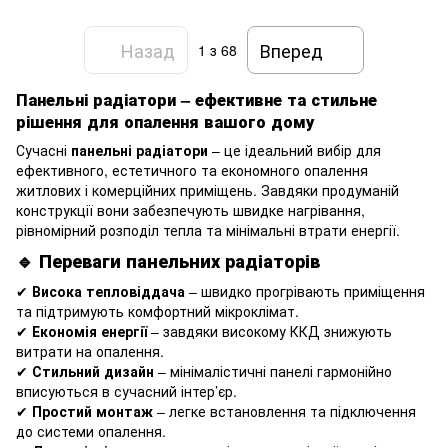
Назад
Вперед
1
з 68
Панельні радіатори – ефективне та стильне
рішення для опалення вашого дому
Сучасні
панельні радіатори
– це ідеальний вибір для
ефективного, естетичного та економного опалення
житлових і комерційних приміщень. Завдяки продуманій
конструкції вони забезпечують швидке нагрівання,
рівномірний розподіл тепла та мінімальні втрати енергії.
🔹 Переваги панельних радіаторів
✔
Висока тепловіддача
– швидко прогрівають приміщення
та підтримують комфортний мікроклімат.
✔
Економія енергії
– завдяки високому ККД знижують
витрати на опалення.
✔
Стильний дизайн
– мінімалістичні панелі гармонійно
вписуються в сучасний інтер’єр.
✔
Простий монтаж
– легке встановлення та підключення
до системи опалення.