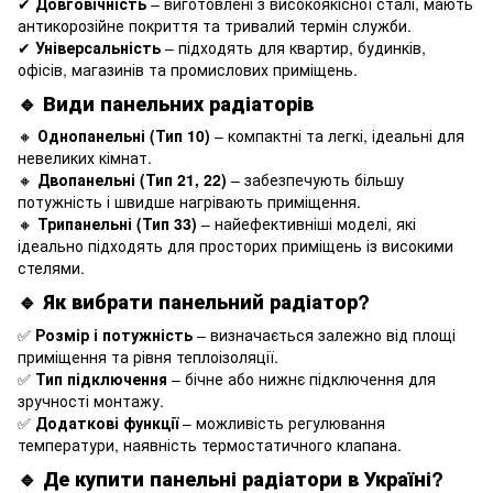
✔
Довговічність
– виготовлені з високоякісної сталі, мають
антикорозійне покриття та тривалий термін служби.
✔
Універсальність
– підходять для квартир, будинків,
офісів, магазинів та промислових приміщень.
🔹 Види панельних радіаторів
🔸
Однопанельні (Тип 10)
– компактні та легкі, ідеальні для
невеликих кімнат.
🔸
Двопанельні (Тип 21, 22)
– забезпечують більшу
потужність і швидше нагрівають приміщення.
🔸
Трипанельні (Тип 33)
– найефективніші моделі, які
ідеально підходять для просторих приміщень із високими
стелями.
🔹 Як вибрати панельний радіатор?
✅
Розмір і потужність
– визначається залежно від площі
приміщення та рівня теплоізоляції.
✅
Тип підключення
– бічне або нижнє підключення для
зручності монтажу.
✅
Додаткові функції
– можливість регулювання
температури, наявність термостатичного клапана.
🔹 Де купити панельні радіатори в Україні?