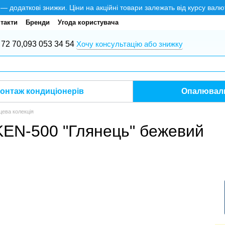
додаткові знижки. Ціни на акційні товари залежать від курсу валю
такти
Бренди
Угода користувача
 72 70,
093 053 34 54
Хочу консультацію або знижку
онтаж кондиціонерів
Опалюваль
цева колекція
 KEN-500 "Глянець" бежевий