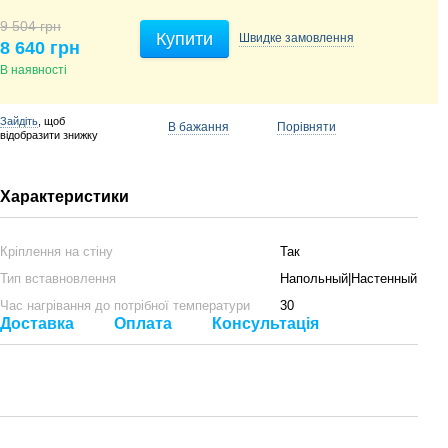
9 504 грн
Купити
Швидке
замовлення
8 640 грн
В наявності
Зайдіть
, щоб
В бажання
Порівняти
відобразити знижку
Характеристики
Кріплення на стіну
Так
Тип вставновлення
Напольный|Настенный
Час нагрівання до потрібної температури
30
Доставка
Оплата
Консультація