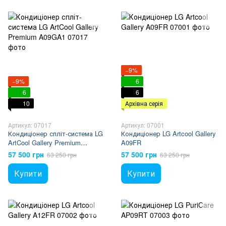
−9%
−9%
6
6
6
10
Архівна серія
Артикул: 07017
Артикул: 07001
Кондиціонер спліт-система LG
Кондиціонер LG Artcool Gallery
ArtCool Gallery Premium
A09FR
A09GA1
57 500 грн
57 500 грн
63 250 грн
63 250 грн
Купити
Купити