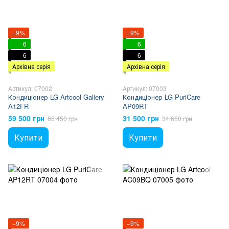
−9%
−9%
6
6
6
6
Архівна серія
Архівна серія
Артикул: 07002
Артикул: 07003
Кондиціонер LG Artcool Gallery
Кондиціонер LG PuriCare
A12FR
AP09RT
59 500 грн
31 500 грн
65 450 грн
34 650 грн
Купити
Купити
−9%
−9%