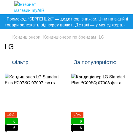
«Промокод “СЕРПЕНЬ26” — додаткові знижки. Ціни на акційні
товари залежать від курсу валют. Деталі — у менеджера.»
Кондиціонери
Кондиціонери по брендам
LG
LG
Фільтр
За популярністю
−9%
−9%
6
6
6
6