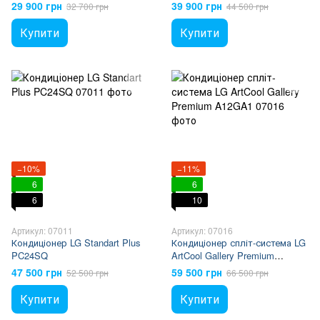
29 900 грн
39 900 грн
32 700 грн
44 500 грн
Купити
Купити
−10%
−11%
6
6
6
10
Артикул: 07011
Артикул: 07016
Кондиціонер LG Standart Plus
Кондиціонер спліт-система LG
PC24SQ
ArtCool Gallery Premium
A12GA1
47 500 грн
59 500 грн
52 500 грн
66 500 грн
Купити
Купити