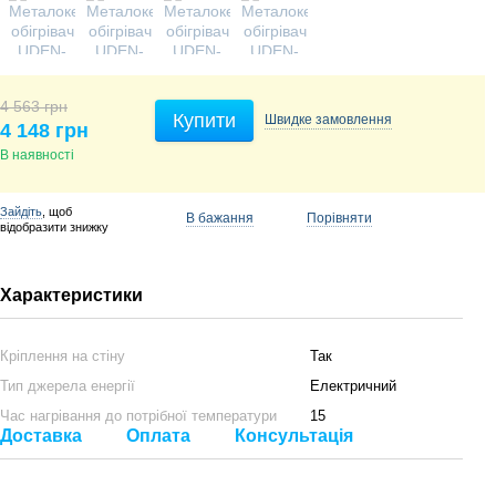
4 563 грн
Купити
Швидке
замовлення
4 148 грн
В наявності
Зайдіть
, щоб
В бажання
Порівняти
відобразити знижку
Характеристики
Кріплення на стіну
Так
Тип джерела енергії
Електричний
Час нагрівання до потрібної температури
15
Доставка
Оплата
Консультація