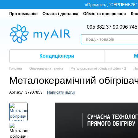
Перейти до основного контенту
«Промокод “СЕРПЕНЬ26” — 
Про компанію
Оплата і доставка
Обмін та повернення
Кон
095 382 37 90,
096 745
Кондиціонери
М
Головна
Опалювальна техніка
Металокерамічні обігрівачі Uden - S
Нас
Металокерамічний обігрів
Артикул: 37907853
Написати відгук