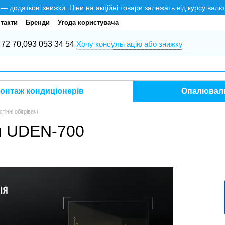
додаткові знижки. Ціни на акційні товари залежать від курсу валю
такти
Бренди
Угода користувача
 72 70,
093 053 34 54
Хочу консультацію або знижку
онтаж кондиціонерів
Опалюваль
тінні обігрівачі
ач UDEN-700