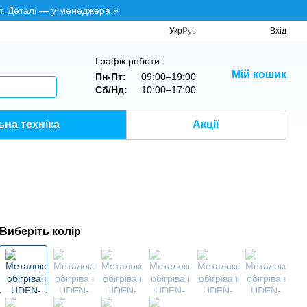
т. Деталі — у менеджера.»
Укр
Рус
Вхід
Графік роботи:
Мій кошик
Пн-Пт:
09:00–19:00
Сб/Нд:
10:00–17:00
на техніка
Акції
Виберіть колір