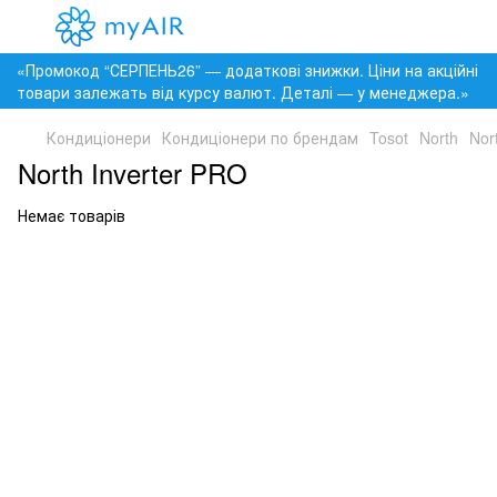
«Промокод “СЕРПЕНЬ26” — додаткові знижки. Ціни на акційні
товари залежать від курсу валют. Деталі — у менеджера.»
Кондиціонери
Кондиціонери по брендам
Tosot
North
Nor
North Inverter PRO
Немає товарів