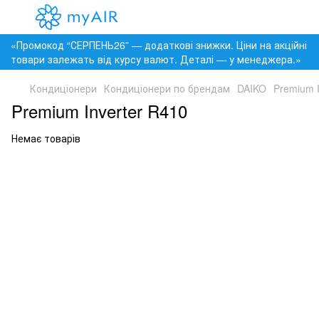
«Промокод “СЕРПЕНЬ26” — додаткові знижки. Ціни на акційні
товари залежать від курсу валют. Деталі — у менеджера.»
Кондиціонери
Кондиціонери по брендам
DAIKO
Premium I
Premium Inverter R410
Немає товарів