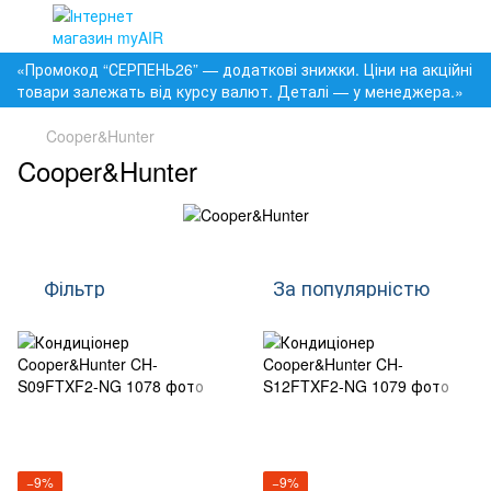
«Промокод “СЕРПЕНЬ26” — додаткові знижки. Ціни на акційні
товари залежать від курсу валют. Деталі — у менеджера.»
Cooper&Hunter
Cooper&Hunter
Фільтр
За популярністю
−9%
−9%