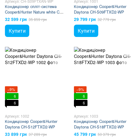
Артикул: CH-S09FTXAN-WP
Артикул: 1001
Кондиціонер спліт-система
Кондиціонер Cooper&Hunter
Cooper&Hunter Nature white CH-
Daytona CH-S09FTXD2-WP
S09FTXAN-WP
32 599 грн
29 799 грн
35 859 грн
32 779 грн
Купити
Купити
−9%
−9%
6
6
6
6
Артикул: 1002
Артикул: 1003
Кондиціонер Cooper&Hunter
Кондиціонер Cooper&Hunter
Daytona CH-S12FTXD2-WP
Daytona CH-S18FTXD2-WP
33 899 грн
45 799 грн
37 289 грн
50 379 грн