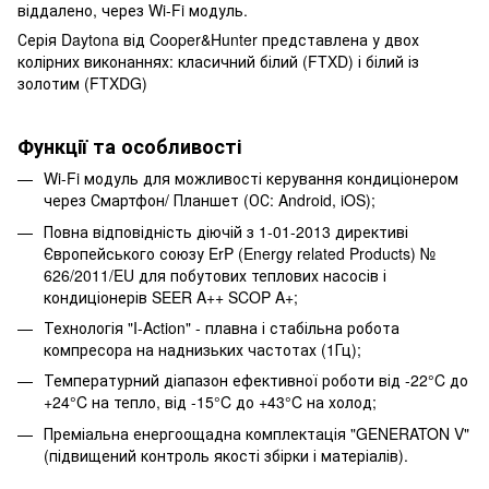
віддалено, через Wi-Fi модуль.
Серія Daytona від Cooper&Hunter представлена у двох
колірних виконаннях: класичний білий (FTXD) і білий із
золотим (FTXDG)
Функції та особливості
Wi-Fi модуль для можливості керування кондиціонером
через Смартфон/ Планшет (ОС: Android, iOS);
Повна відповідність діючій з 1-01-2013 директиві
Європейського союзу ErP (Energy related Products) №
626/2011/EU для побутових теплових насосів і
кондиціонерів SEER A++ SCOP A+;
Технологія "I-Action" - плавна і стабільна робота
компресора на наднизьких частотах (1Гц);
Температурний діапазон ефективної роботи від -22°C до
+24°C на тепло, від -15°C до +43°C на холод;
Преміальна енергоощадна комплектація "GENERATON V"
(підвищений контроль якості збірки і матеріалів).