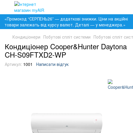
«Промокод “СЕРПЕНЬ26” — додаткові знижки. Ціни на акційні
товари залежать від курсу валют. Деталі — у менеджера.»
Кондиціонери
Побутові спліт системи
Побутові спліт сис
Кондиціонер Cooper&Hunter Daytona
CH-S09FTXD2-WP
Артикул:
1001
Написати відгук