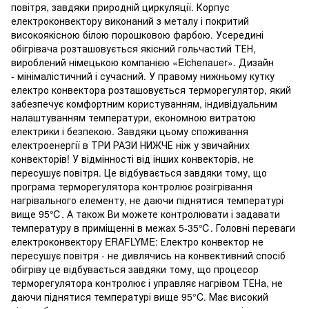
повітря, завдяки природній циркуляції. Корпус
електроконвектору виконаний з металу і покритий
високоякісною білою порошковою фарбою. Усередині
обігрівача розташовується якісний гольчастий ТЕН,
вироблений німецькою компанією «Eichenauer». Дизайн
- мінімалістичний і сучасний. У правому нижньому кутку
електро конвектора розташовується терморегулятор, який
забезпечує комфортним користуванням, індивідуальним
налаштуванням температури, економною витратою
електрики і безпекою. Завдяки цьому споживання
електроенергії в ТРИ РАЗИ НИЖЧЕ ніж у звичайних
конвекторів! У відмінності від інших конвекторів, не
пересушує повітря. Це відбувається завдяки тому, що
програма терморегулятора контролює розігрівання
нагрівального елементу, не даючи піднятися температурі
вище 95℃. А також Ви можете контролювати і задавати
температуру в приміщенні в межах 5-35℃. Головні переваги
електроконвектору ERAFLYME: Електро конвектор не
пересушує повітря - не дивлячись на конвективний спосіб
обігріву це відбувається завдяки тому, що процесор
терморегулятора контролює і управляє нагрівом ТЕНа, не
даючи піднятися температурі вище 95°C. Має високий