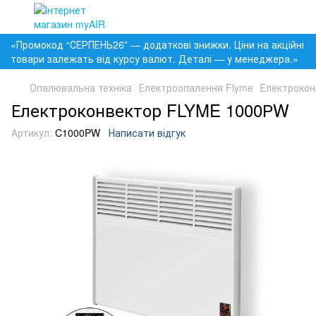
«Промокод “СЕРПЕНЬ26” — додаткові знижки. Ціни на акційні
товари залежать від курсу валют. Деталі — у менеджера.»
Опалювальна техніка
Електроопалення Flyme
Електрокон
Електроконвектор FLYME 1000РW
Артикул:
C1000PW
Написати відгук