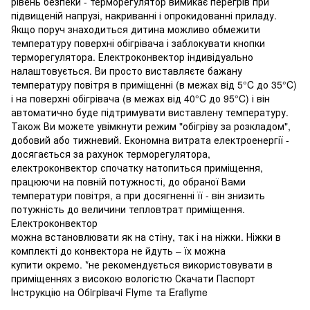
рівень безпеки - терморегулятор вимикає перегрів при
підвищеній напрузі, накриванні і опрокидованні приладу.
Якщо поруч знаходиться дитина можливо обмежити
температуру поверхні обігрівача і заблокувати кнопки
терморегулятора. Електроконвектор індивідуально
налаштовується. Ви просто виставляєте бажану
температуру повітря в приміщенні (в межах від 5°C до 35°C)
і на поверхні обігрівача (в межах від 40°C до 95°C) і він
автоматично буде підтримувати виставлену температуру.
Також Ви можете увімкнути режим "обігріву за розкладом",
добовий або тижневий. Економна витрата електроенергії -
досягається за рахунок терморегулятора,
електроконвектор спочатку натопиться приміщення,
працюючи на повній потужності, до обраної Вами
температури повітря, а при досягненні її - він знизить
потужність до величини тепловтрат приміщення.
Електроконвектор
можна встановлювати як на стіну, так і на ніжки. Ніжки в
комплекті до конвектора не йдуть – їх можна
купити окремо. *не рекомендується використовувати в
приміщеннях з високою вологістю Скачати Паспорт
Інструкцію на Обiгрiвачi Flyme та Eraflyme