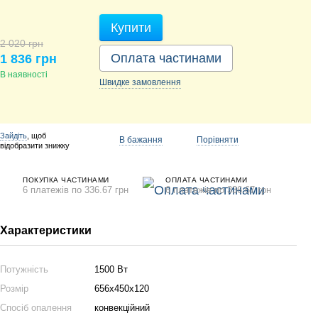
Купити
2 020 грн
Оплата частинами
1 836 грн
В наявності
Швидке
замовлення
Зайдіть
, щоб
В бажання
Порівняти
відобразити знижку
ПОКУПКА ЧАСТИНАМИ
ОПЛАТА ЧАСТИНАМИ
6 платежів по 336.67 грн
6 платежів по 336.67 грн
Характеристики
Потужність
1500 Вт
Розмір
656х450х120
Спосіб опалення
конвекційний