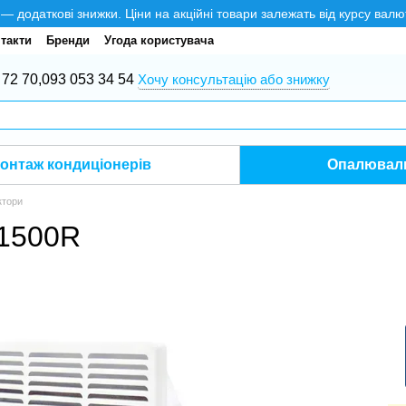
додаткові знижки. Ціни на акційні товари залежать від курсу валю
такти
Бренди
Угода користувача
 72 70,
093 053 34 54
Хочу консультацію або знижку
онтаж кондиціонерів
Опалюваль
ктори
 1500R