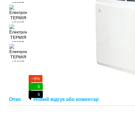
−9%
6
6
Опис
Новий відгук або коментар