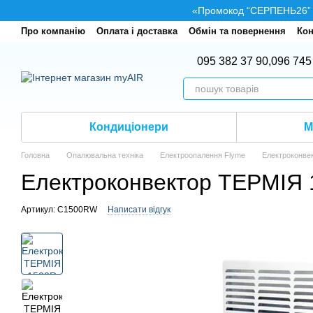
Перейти до основного контенту
«Промокод “СЕРПЕНЬ26” — 
Про компанію
Оплата і доставка
Обмін та повернення
Кон
095 382 37 90,
096 745
Кондиціонери
М
Головна
Опалювальна техніка
Електроопалення Flyme
Електроконве
Електроконвектор ТЕРМІЯ
Артикул: C1500RW
Написати відгук