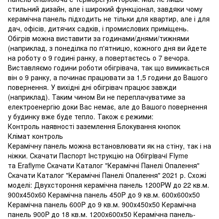
стильний дизайн, але і широкий функціонал, завдяки чому
керамічна панель підходить не тільки для квартир, але і для
дач, офісів, дитячих садків, і промислових приміщень.
Обігрів можна виставити за годинами/днями/тижнями
(наприклад, з понеділка по п'ятницю, кожного дня ви йдете
на роботу о 9 годині ранку, а повертаєтесь о 7 вечора.
Виставляємо години роботи обігрівача, так що вимикається
він о 9 ранку, а починає працювати за 1,5 години до Вашого
повернення. У вихідні дні обігрівач працює завжди
(наприклад). Таким чином Ви не переплачуватиме за
електроенергію доки Вас немає, але до Вашого повернення
у будинку вже буде тепло. Також є режими:
Контроль наявності заземлення Блокування кнопок
Клімат контроль
Керамічну панель можна встановлювати як на стіну, так і на
ніжки. Скачати Паспорт Інструкцію на Обiгрiвачi Flyme
та Eraflyme Скачати Каталог "Керамічні Панелі Опалення"
Скачати Каталог "Керамічні Панелі Опалення" 2021 р. Схожі
моделі: Двухстороння керамічна панель 1200PW до 22 кв.м.
900х450х60 Керамічна панель 450P до 9 кв.м. 600х600х50
Керамічна панель 600P до 9 кв.м. 900х450х50 Керамічна
панель 900P до 18 кв.м. 1200х600х50 Керамічна панель-