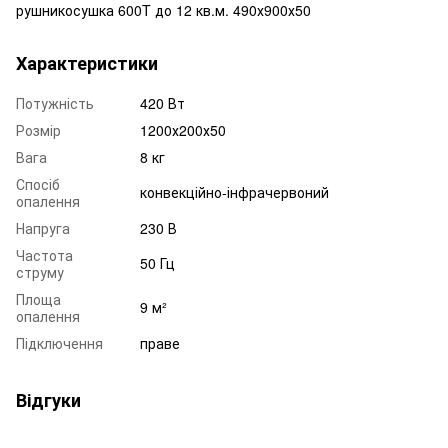
рушникосушка 600T до 12 кв.м. 490х900х50
Характеристики
Потужність
420 Вт
Розмір
1200х200х50
Вага
8 кг
Спосіб
конвекційно-інфрачервоний
опалення
Напруга
230 В
Частота
50 Гц
струму
Площа
9 м²
опалення
Підключення
праве
Відгуки