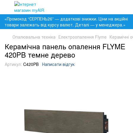
«Промокод “СЕРПЕНЬ26” — додаткові знижки. Ціни на акційні
товари залежать від курсу валют. Деталі — у менеджера.»
Опалювальна техніка
Електроопалення Flyme
Керамічні о
Керамічна панель опалення FLYME
420PB темне дерево
Артикул:
C420PB
Написати відгук