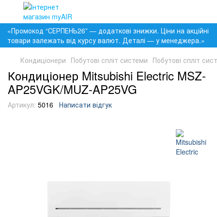
«Промокод “СЕРПЕНЬ26” — додаткові знижки. Ціни на акційні
товари залежать від курсу валют. Деталі — у менеджера.»
Кондиціонери
Побутові спліт системи
Побутові спліт систе
Кондиціонер Mitsubishi Electric MSZ-
AP25VGK/MUZ-AP25VG
Артикул:
5016
Написати відгук