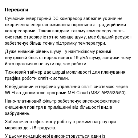
Переваги
Сучасний інверторний DC компресор забезпечує значне
скорочення енергоспоживання порівняно з традиційними
компресорами. Також завдяки такому компресору спліт-
система створює істотно менше шуму, має більший ресурс і
забезпечує більш точну підтримку температури.
Дуже низький рівень шуму - у найтихішому режимі
внутрішній блок створює всього 19 дБА шуму, завдяки чому
його практично не чути під час роботи.
Тижневий таймер дає ширші можливості для планування
графіка роботи спліт-системи.
Є вбудований інтерфейс управління спліт-системою через
Wi-Fi за допомогою програми MELCloud (MSZ-AP25/35/50).
Нано-платиновий фільтр забезпечує високоефективне
очищення повітря в приміщенні від більшості видів
забруднень.
Забезпечено ефективну роботу в режимі нагріву при
морозах до -15 градусів.
У цьому кондиціонері використовується один із