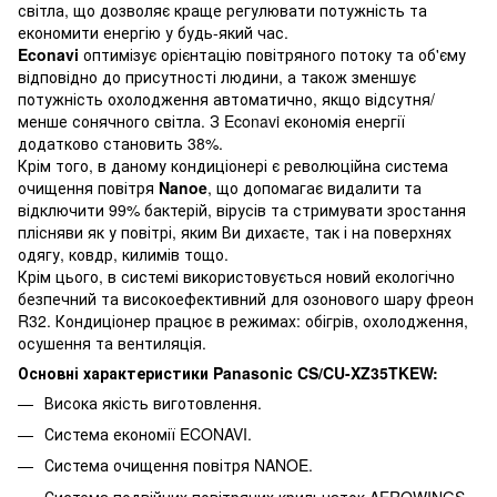
світла, що дозволяє краще регулювати потужність та
економити енергію у будь-який час.
Econavi
оптимізує орієнтацію повітряного потоку та об'єму
відповідно до присутності людини, а також зменшує
потужність охолодження автоматично, якщо відсутня/
менше сонячного світла. З Econavi економія енергії
додатково становить 38%.
Крім того, в даному кондиціонері є революційна система
очищення повітря
Nanoe
, що допомагає видалити та
відключити 99% бактерій, вірусів та стримувати зростання
плісняви як у повітрі, яким Ви дихаєте, так і на поверхнях
одягу, ковдр, килимів тощо.
Крім цього, в системі використовується новий екологічно
безпечний та високоефективний для озонового шару фреон
R32. Кондиціонер працює в режимах: обігрів, охолодження,
осушення та вентиляція.
Основні характеристики Panasonic CS/CU-XZ35TKEW:
Висока якість виготовлення.
Система економії ECONAVI.
Система очищення повітря NANOE.
Система подвійних повітряних крильчаток AEROWINGS.