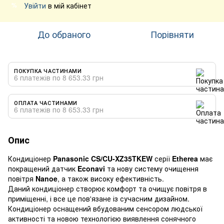
Увійти
в мій кабінет
%
До обраного
Порівняти
ПОКУПКА ЧАСТИНАМИ
6 платежів по 8 653.33 грн
ОПЛАТА ЧАСТИНАМИ
6 платежів по 8 653.33 грн
Опис
Кондиціонер
Panasonic CS/CU-XZ35TKEW
серії
Etherea
має
покращений датчик
Econavi
та нову систему очищення
повітря
Nanoe
, а також високу ефективність.
Даний кондиціонер створює комфорт та очищує повітря в
приміщенні, і все це пов'язане із сучасним дизайном.
Кондиціонер оснащений вбудованим сенсором людської
активності та новою технологією виявлення сонячного