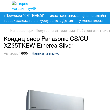
«Промокод “СЕРПЕНЬ26” — додаткові знижки. Ціни на акційні
товари залежать від курсу валют. Деталі — у менеджера.»
Кондиціонери
Побутові спліт системи
Побутові спліт сис
Кондиціонер Panasonic CS/CU-
XZ35TKEW Etherea Silver
Артикул:
16004
Написати відгук