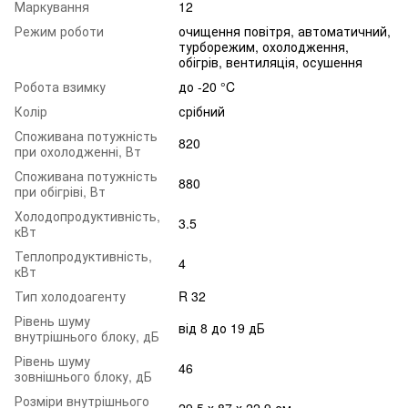
Маркування
12
Режим роботи
очищення повітря, автоматичний,
турборежим, охолодження,
обігрів, вентиляція, осушення
Робота взимку
до -20 °C
Колір
срібний
Споживана потужність
820
при охолодженні, Вт
Споживана потужність
880
при обігріві, Вт
Холодопродуктивність,
3.5
кВт
Теплопродуктивність,
4
кВт
Тип холодоагенту
R 32
Рівень шуму
від 8 до 19 дБ
внутрішнього блоку, дБ
Рівень шуму
46
зовнішнього блоку, дБ
Розміри внутрішнього
29,5 х 87 х 22,9 см