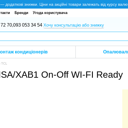
додаткові знижки. Ціни на акційні товари залежать від курсу валю
такти
Бренди
Угода користувача
 72 70,
093 053 34 54
Хочу консультацію або знижку
онтаж кондиціонерів
Опалюваль
и TCL
SA/XAB1 On-Off WI-FI Ready