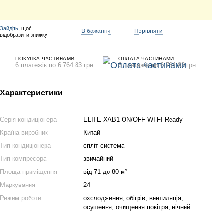
Зайдіть
, щоб
В бажання
Порівняти
відобразити знижку
ПОКУПКА ЧАСТИНАМИ
ОПЛАТА ЧАСТИНАМИ
6 платежів по 6 764.83 грн
6 платежів по 6 764.83 грн
Характеристики
Серія кондиціонера
ELITE XAB1 ON/OFF WI-FI Ready
Країна виробник
Китай
Тип кондиціонера
спліт-система
Тип компресора
звичайний
Площа приміщення
від 71 до 80 м²
Маркування
24
Режим роботи
охолодження, обігрів, вентиляція,
осушення, очищення повітря, нічний