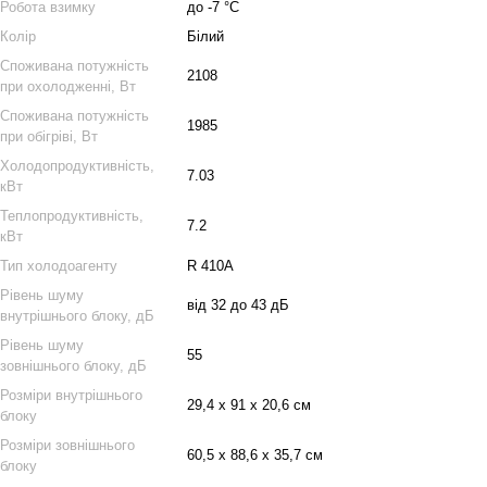
Робота взимку
до -7 °C
Колір
Білий
Споживана потужність
2108
при охолодженні, Вт
Споживана потужність
1985
при обігріві, Вт
Холодопродуктивність,
7.03
кВт
Теплопродуктивність,
7.2
кВт
Тип холодоагенту
R 410A
Рівень шуму
від 32 до 43 дБ
внутрішнього блоку, дБ
Рівень шуму
55
зовнішнього блоку, дБ
Розміри внутрішнього
29,4 х 91 х 20,6 см
блоку
Розміри зовнішнього
60,5 х 88,6 х 35,7 см
блоку