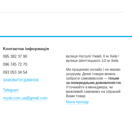
Контактна інформація
095 382 37 90
вулиця Наталії Ужвій, 6 м. Київ /
вулиця Шептицького 1/2 м. Київ.
096 745 72 70
Ми працюємо онлайн і не маємо
093 053 34 54
шоуруму. Деякі товари можна
забрати самовивозом —
тільки
ЗАМОВИТИ ДЗВІНОК
за попередньою домовленістю
.
Уточнюйте в менеджера, чи
Telegram
можливий самовивіз на обраний
Вами товар.
myair.com.ua@gmail.com
Мапа проїзду