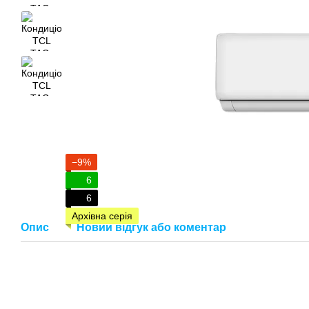
−9%
6
6
Архівна серія
Опис
Новий відгук або коментар