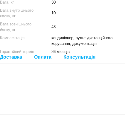
Вага, кг
30
Вага внутрішнього
10
блоку, кг
Вага зовнішнього
43
блоку, кг
Комплектація
кондиціонер, пульт дистанційного
керування, документація
Гарантійний термін
36 місяців
Доставка
Оплата
Консультація