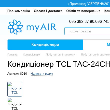
Перейти до основного контенту
«Промокод “СЕРПЕНЬ26” — 
Про компанію
Оплата і доставка
Обмін та повернення
Кон
095 382 37 90,
096 745
Кондиціонери
М
Головна
Кондиціонери
Побутові спліт системи
Побутові спліт систем
Кондиціонер TCL TAC-24CH
Артикул: 8010
Написати відгук