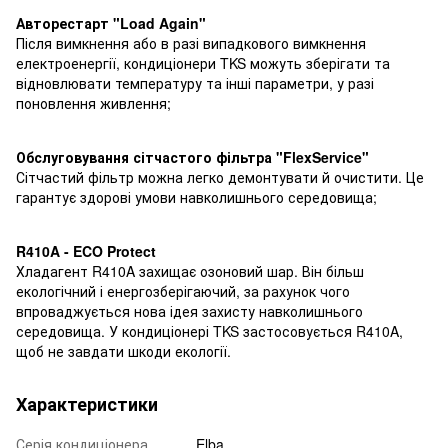
Авторестарт "
L
oad
Again
"
Після вимкнення або в разі випадкового вимкнення
електроенергії, кондиціонери TKS можуть зберігати та
відновлювати температуру та інші параметри, у разі
поновлення живлення;
Обслуговування сітчастого фільтра "
Flex
Service"
Сітчастий фільтр можна легко демонтувати й очистити. Це
гарантує здорові умови навколишнього середовища;
R410
A
- ECO
Protect
Хладагент R410A захищає озоновий шар. Він більш
екологічний і енергозберігаючий, за рахунок чого
впроваджується нова ідея захисту навколишнього
середовища. У кондиціонері TKS застосовується R410A,
щоб не завдати шкоди екології.
Характеристики
Серія кондиціонера
Elba