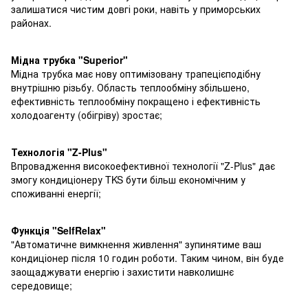
залишатися чистим довгі роки, навіть у приморських
районах.
Мідна трубка "
S
uperior"
Мідна трубка має нову оптимізовану трапецієподібну
внутрішню різьбу. Область теплообміну збільшено,
ефективність теплообміну покращено і ефективність
холодоагенту (обігріву) зростає;
Технологія "Z-Plus"
Впровадження високоефективної технології "Z-Plus" дає
змогу кондиціонеру TKS бути більш економічним у
споживанні енергії;
Функція "
Self
Relax
"
"Автоматичне вимкнення живлення" зупинятиме ваш
кондиціонер після 10 годин роботи. Таким чином, він буде
заощаджувати енергію і захистити навколишнє
середовище;