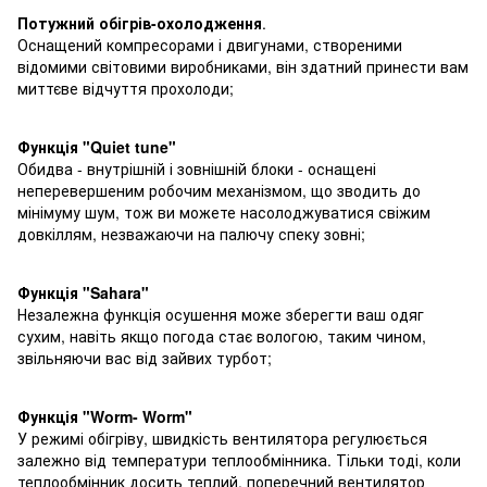
Потужний обігрів-охолодження
.
Оснащений компресорами і двигунами, створеними
відомими світовими виробниками, він здатний принести вам
миттєве відчуття прохолоди;
Функція "
Q
uiet
tune
"
Обидва - внутрішній і зовнішній блоки - оснащені
неперевершеним робочим механізмом, що зводить до
мінімуму шум, тож ви можете насолоджуватися свіжим
довкіллям, незважаючи на палючу спеку зовні;
Функція "
S
ahara"
Незалежна функція осушення може зберегти ваш одяг
сухим, навіть якщо погода стає вологою, таким чином,
звільняючи вас від зайвих турбот;
Функція "
Worm
-
Worm
"
У режимі обігріву, швидкість вентилятора регулюється
залежно від температури теплообмінника. Тільки тоді, коли
теплообмінник досить теплий, поперечний вентилятор