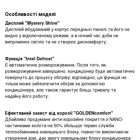
Особливості моделі
Дисплей "
M
ystery
Shine
"
Дисплей вбудований у корпус передньої панелі та його не
видно у відключеному режимі, а в нічний час доби не
випромінює світло та не створює дискомфорту;
Функція "
I
ntel Defrost"
Є автоматичне розморожування. Після того, як
розморожування завершено, кондиціонер буде автоматично
повернуто до процесу обігріву; відповідно, ця функція не
тільки може забезпечити обігрів за допомогою
кондиціонера, але також гарантує більш тривалу та
надійну його роботу;
Ефективний захист від корозії "GOLD
EN
comfort
"
Дбайливо продумане анти-корозійне покриття з NANO-
частинками золота на 50% збільшує термін служби
теплообмінника зовнішнього блоку, повністю виключаючи
утворення іржі, дає змогу зовнішньому блоку кондиціонера