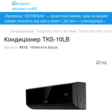
«Промокод “СЕРПЕНЬ26” — додаткові знижки. Ціни на акційні
товари залежать від курсу валют. Деталі — у менеджера.»
Кондиціонери
Побутові спліт системи
Побутові спліт сис
Кондиціонер TKS-10LB
Артикул:
4012
Написати відгук