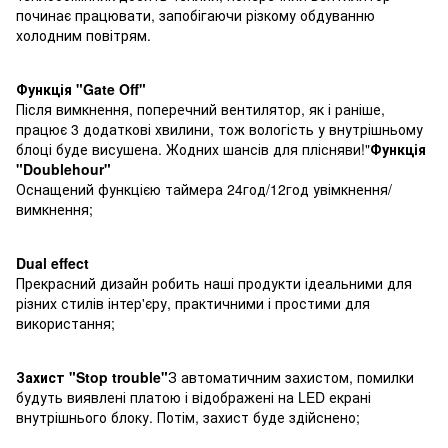
починає працювати, запобігаючи різкому обдуванню
холодним повітрям.
Функція "Gate
Off
"
Після вимкнення, поперечний вентилятор, як і раніше,
працює 3 додаткові хвилини, тож вологість у внутрішньому
блоці буде висушена. Жодних шансів для плісняви!"
Функція
"
Double
hour
"
Оснащений функцією таймера 24год/12год увімкнення/
вимкнення;
D
ual effect
Прекрасний дизайн робить наші продукти ідеальними для
різних стилів інтер'єру, практичними і простими для
використання;
Захист "Stop trouble"
З автоматичним захистом, помилки
будуть виявлені платою і відображені на LED екрані
внутрішнього блоку. Потім, захист буде здійснено;