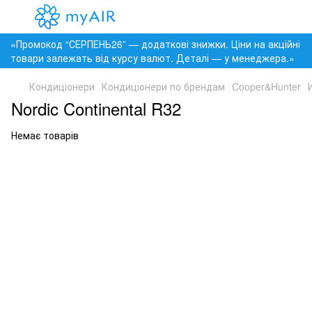
«Промокод “СЕРПЕНЬ26” — додаткові знижки. Ціни на акційні
товари залежать від курсу валют. Деталі — у менеджера.»
Кондиціонери
Кондиціонери по брендам
Cooper&Hunter
Nordic Continental R32
Немає товарів