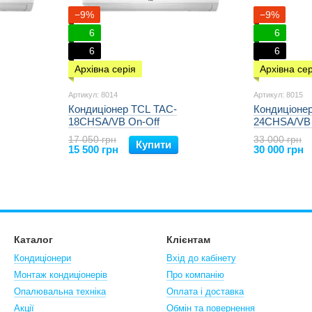
−9%
−9%
6
6
6
6
Архівна серія
Архівна сер
Артикул: 8014
Артикул: 8015
Кондиціонер TCL TAC-
Кондиціоне
18CHSA/VB On-Off
24CHSA/VB 
17 050 грн
33 000 грн
Купити
15 500 грн
30 000 грн
Каталог
Клієнтам
Кондиціонери
Вхід до кабінету
Монтаж кондиціонерів
Про компанію
Опалювальна техніка
Оплата і доставка
Акції
Обмін та повернення