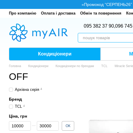
Перейти до основного контенту
«Промокод “СЕРПЕНЬ26” — 
Про компанію
Оплата і доставка
Обмін та повернення
Кон
095 382 37 90,
096 745
Кондиціонери
М
Головна
Кондиціонери
Кондиціонери по брендам
TCL
Miracle Seri
OFF
Архівна серія
4
Бренд
TCL
4
Ціна, грн
Від Ціна, грн
До Ціна, грн
ОК