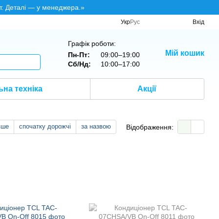
т. Деталі — у менеджера.»
Укр
Рус
Вхід
Графік роботи:
Мій кошик
Пн-Пт:
09:00–19:00
Сб/Нд:
10:00–17:00
на техніка
Акції
вше
спочатку дорожчі
за назвою
Відображення: