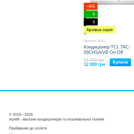
−9%
6
6
Архівна серія
Артикул: 8012
Кондиціонер TCL TAC-
09CHSA/VB On-Off
13 200 грн
Купити
12 000 грн
© 2018—2026
myAIR - магазин кондиціонерів та опалювальної техніки.
Приймаємо до оплати