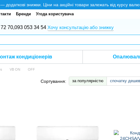
додаткові знижки. Ціни на акційні товари залежать від курсу валю
такти
Бренди
Угода користувача
 72 70,
093 053 34 54
Хочу консультацію або знижку
онтаж кондиціонерів
Опалюваль
es
VB ON
OFF
за популярністю
спочатку деше
Сортування: