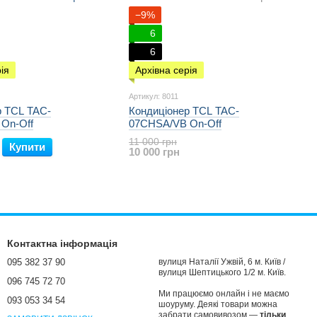
−9%
6
6
ія
Архівна серія
Артикул: 8011
р TCL TAC-
Кондиціонер TCL TAC-
On-Off
07CHSA/VB On-Off
11 000 грн
Купити
10 000 грн
Контактна інформація
095 382 37 90
вулиця Наталії Ужвій, 6 м. Київ /
вулиця Шептицького 1/2 м. Київ.
096 745 72 70
Ми працюємо онлайн і не маємо
093 053 34 54
шоуруму. Деякі товари можна
забрати самовивозом —
тільки