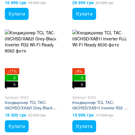
Ready
Ready
16 999 грн
29 899 грн
18 699 грн
32 889 грн
Купити
Купити
−17%
−9%
6
6
6
6
Артикул: 8062
Артикул: 8030
Кондиціонер TCL TAC-
Кондиціонер TCL TAC-
09CHSD/XA82I Grey-Black
09CHSD/XAB1I Inverter R32 WI-
Inverter R32 WI-FI Ready
FI Ready
18 300 грн
15 999 грн
22 000 грн
17 599 грн
Купити
Купити