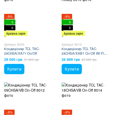
−9%
−9%
6
6
6
6
Архівна серія
Архівна серія
Артикул: 8005
Артикул: 8010
Кондиціонер TCL TAC-
Кондиціонер TCL TAC-
24CHSA/XA71 On/Off
24CHSA/XAB1 On-Off WI-FI
Ready
29 000 грн
36 899 грн
31 900 грн
40 589 грн
Купити
Купити
−9%
−9%