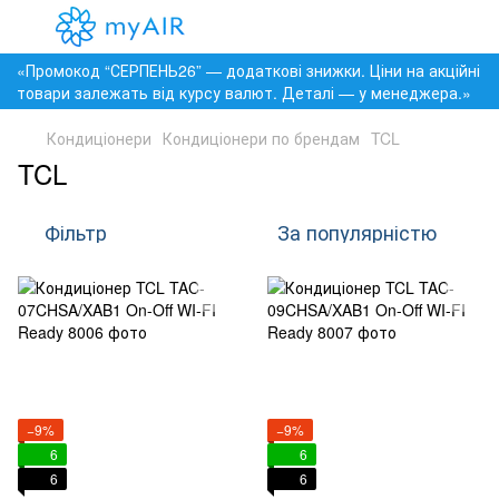
«Промокод “СЕРПЕНЬ26” — додаткові знижки. Ціни на акційні
товари залежать від курсу валют. Деталі — у менеджера.»
Кондиціонери
Кондиціонери по брендам
TCL
TCL
Фільтр
За популярністю
−9%
−9%
6
6
6
6