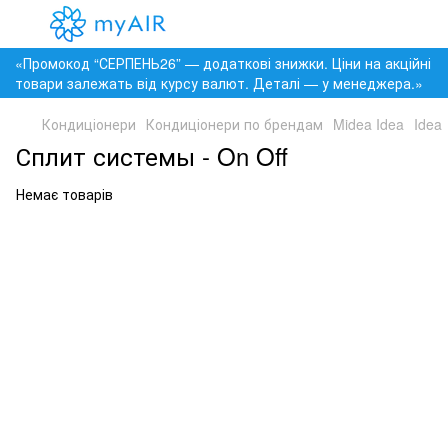
«Промокод “СЕРПЕНЬ26” — додаткові знижки. Ціни на акційні
товари залежать від курсу валют. Деталі — у менеджера.»
Кондиціонери
Кондиціонери по брендам
Midea Idea
Idea
Сплит системы - On Off
Немає товарів