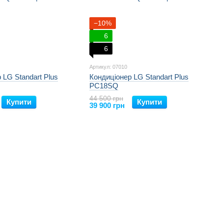
−10%
6
6
Артикул: 07010
 LG Standart Plus
Кондиціонер LG Standart Plus
PC18SQ
44 500 грн
Купити
Купити
39 900 грн