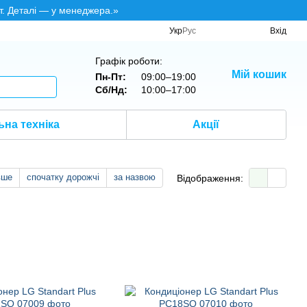
т. Деталі — у менеджера.»
Укр
Рус
Вхід
Графік роботи:
Мій кошик
Пн-Пт:
09:00–19:00
Сб/Нд:
10:00–17:00
на техніка
Акції
вше
спочатку дорожчі
за назвою
Відображення: