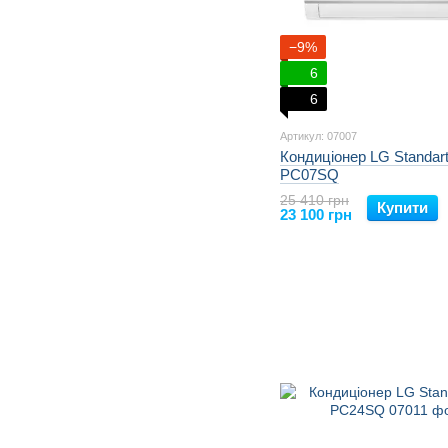
−9%
6
6
Артикул: 07007
Кондиціонер LG Standart
PC07SQ
25 410 грн
Купити
23 100 грн