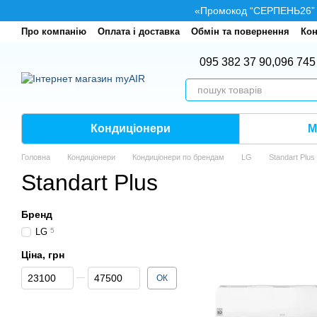
Перейти до основного контенту
«Промокод “СЕРПЕНЬ26” — 
Про компанію
Оплата і доставка
Обмін та повернення
Кон
095 382 37 90,
096 745
Кондиціонери
М
Головна
Кондиціонери
Кондиціонери по брендам
LG
Standart Plus
Standart Plus
Бренд
LG
5
Ціна, грн
Від Ціна, грн
До Ціна, грн
ОК