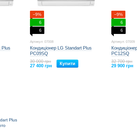
−9%
−9%
6
6
6
6
Артикул: 07008
Артикул: 07009
 Plus
Кондиціонер LG Standart Plus
Кондиціонер
PC09SQ
PC12SQ
30 000 грн
32 700 грн
Купити
27 400 грн
29 900 грн