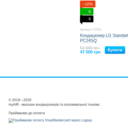
−10%
6
6
Артикул: 07011
Кондиціонер LG Standart
PC24SQ
52 500 грн
Купити
47 500 грн
© 2018—2026
myAIR - магазин кондиціонерів та опалювальної техніки.
Приймаємо до оплати