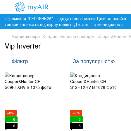
«Промокод “СЕРПЕНЬ26” — додаткові знижки. Ціни на акційні
товари залежать від курсу валют. Деталі — у менеджера.»
Кондиціонери
Кондиціонери по брендам
Cooper&Hunter
Vip Inverter
Фільтр
За популярністю
−8%
−9%
6
6
6
6