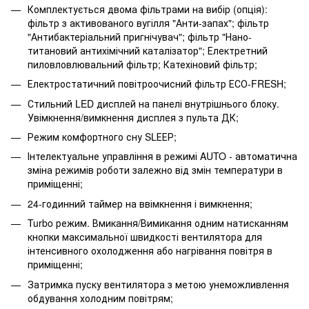
Комплектується двома фільтрами на вибір (опція):
фільтр з активованого вугілля "Анти-запах"; фільтр
"Антибактеріальний пригнічувач"; фільтр "Нано-
титановий антихімічний каталізатор"; Електретний
пиловловлювальний фільтр; Катехіновий фільтр;
Електростатичний повітроочисний фільтр ЕСО-FRESH;
Стильний LED дисплей на панелі внутрішнього блоку.
Увімкнення/вимкнення дисплея з пульта ДК;
Режим комфортного сну SLЕЕР;
Інтелектуальне управління в режимі AUTO - автоматична
зміна режимів роботи залежно від змін температури в
приміщенні;
24-годинний таймер на ввімкнення і вимкнення;
Turbo режим. Вмикання/Вимикання одним натисканням
кнопки максимальної швидкості вентилятора для
інтенсивного охолодження або нагрівання повітря в
приміщенні;
Затримка пуску вентилятора з метою унеможливлення
обдування холодним повітрям;