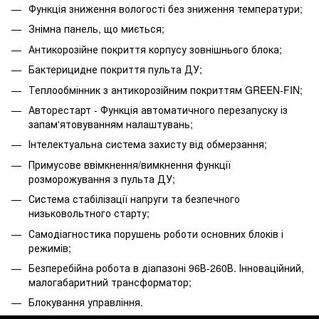
Функція зниження вологості без зниження температури;
Знімна панель, що миється;
Антикорозійне покриття корпусу зовнішнього блока;
Бактерицидне покриття пульта ДУ;
Теплообмінник з антикорозійним покриттям GREEN-FIN;
Авторестарт - Функція автоматичного перезапуску із
запам'ятовуванням налаштувань;
Інтелектуальна система захисту від обмерзання;
Примусове ввімкнення/вимкнення функції
розморожування з пульта ДУ;
Система стабілізації напруги та безпечного
низьковольтного старту;
Самодіагностика порушень роботи основних блоків і
режимів;
Безперебійна робота в діапазоні 96В-260В. Інноваційний,
малогабаритний трансформатор;
Блокування управління.