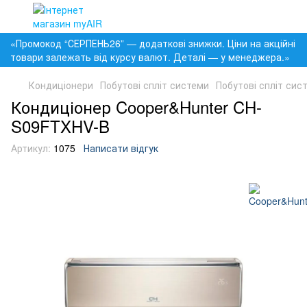
«Промокод “СЕРПЕНЬ26” — додаткові знижки. Ціни на акційні
товари залежать від курсу валют. Деталі — у менеджера.»
Кондиціонери
Побутові спліт системи
Побутові спліт сис
Кондиціонер Cooper&Hunter CH-
S09FTXHV-B
Артикул:
1075
Написати відгук