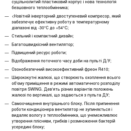
суцільнолитий пластиковий корпус і нова технологія
безшовного теплообмінника;
<Новітній інверторний двоступеневий компресор, який
забезпечує ефективну роботу в температурному
діапазоні від -30°С до +54°C;
Стильний і компактний дизайн;
Багатошвидкісний вентилятор;
Підвищений ресурс роботи;
Відображення поточного часу доби на пульті Д/У;
Озонобезпечний високоефективний фреон R410;
Ширококутні жалюзі, що створюють охоплення всього
об'єму приміщення в режимі автоматичного розподілу
повітря SWING. Дев'ять різних варіантів положень
жалюзі по вертикалі, що задаються з пульта ДУ;
Самоочищення внутрішнього блоку. Після припинення
роботи кондиціонера вентилятор не зупиняється і
видаляє вологу з теплообмінника, що унеможливлює
утворення плісняви, грибків і розмноження бактерій
усередині блоку;