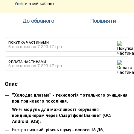
Увійти
в мій кабінет
%
До обраного
Порівняти
ПОКУПКА ЧАСТИНАМИ
6 платежів по 7 223.17 грн
ОПЛАТА ЧАСТИНАМИ
6 платежів по 7 223.17 грн
Опис
"Холодна плазма" - технологія тотального очищення
повітря нового покоління.
Wi-Fi модуль для можливості керування
кондиціонером через Смартфон/Планшет (ОС:
Android, iOS);
Екстра низький
рівень шуму - всього 18 Дб
,