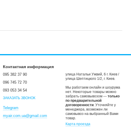
Контактная информация
095 382 37 90
улица Натальи Ужвий, 6 г. Киев /
улица Шептицкого 1/2, г. Киев.
096 745 72 70
Мы работаем онлайн и шоурума
093 053 34 54
нет. Некоторые товары можно
забрать самовывозом —
только
ЗАКАЗАТЬ ЗВОНОК
по предварительной
договоренности
. Уточняйте у
Telegram
менеджера, возможен ли
самовывоз на выбранный Вами
myair.com.ua@gmail.com
товар.
Карта проезда