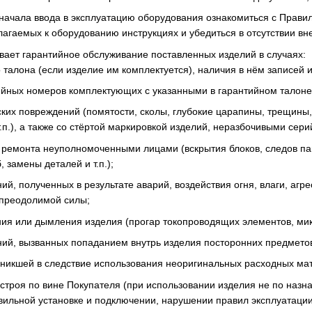
начала ввода в эксплуатацию оборудования ознакомиться с Прави
агаемых к оборудованию инструкциях и убедиться в отсутствии в
вает гарантийное обслуживание поставленных изделий в случаях:
о талона (если изделие им комплектуется), наличия в нём записей
йных номеров комплектующих с указанными в гарантийном талоне 
ких повреждений (помятости, сколы, глубокие царапины, трещины, 
т.п.), а также со стёртой маркировкой изделий, неразбочивыми се
 ремонта неуполномоченными лицами (вскрытия блоков, следов па
 замены деталей и т.п.);
й, полученных в результате аварий, воздействия огня, влаги, агре
епреодолимой силы;
ния или дымления изделия (прогар токопроводящих элементов, микр
ий, вызванных попаданием внутрь изделия посторонних предметов,
зникшей в следствие использования неоригинальных расходных ма
 строя по вине Покупателя (при использовании изделия не по назн
вильной установке и подключении, нарушении правил эксплуатации