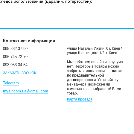
следов использования (царапин, потертостей);
Контактная информация
095 382 37 90
улица Натальи Ужвий, 6 г. Киев /
улица Шептицкого 1/2, г. Киев.
096 745 72 70
Мы работаем онлайн и шоурума
093 053 34 54
нет. Некоторые товары можно
забрать самовывозом —
только
ЗАКАЗАТЬ ЗВОНОК
по предварительной
договоренности
. Уточняйте у
Telegram
менеджера, возможен ли
самовывоз на выбранный Вами
myair.com.ua@gmail.com
товар.
Карта проезда