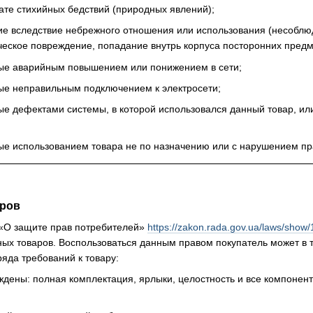
ате стихийных бедствий (природных явлений);
ие вследствие небрежного отношения или использования (несоблю
еское повреждение, попадание внутрь корпуса посторонних предм
ые аварийным повышением или понижением в сети;
ые неправильным подключением к электросети;
е дефектами системы, в которой использовался данный товар, или
ые использованием товара не по назначению или с нарушением пр
аров
 «О защите прав потребителей»
https://zakon.rada.gov.ua/laws/show
ных товаров. Воспользоваться данным правом покупатель может в т
яда требований к товару:
дены: полная комплектация, ярлыки, целостность и все компонент