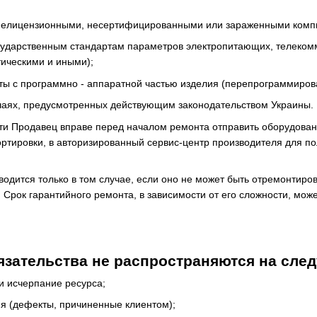
 нелицензионными, несертифицированными или зараженными ком
сударственным стандартам параметров электропитающих, телеком
ическими и иными);
ы с программно - аппаратной частью изделия (перепрограммирование
учаях, предусмотренных действующим законодательством Украины.
ти Продавец вправе перед началом ремонта отправить оборудовани
ортировки, в авторизированный сервис-центр производителя для п
одится только в том случае, если оно не может быть отремонтиро
 Срок гарантийного ремонта, в зависимости от его сложности, може
язательства не распространяются на сле
и исчерпание ресурса;
я (дефекты, причиненные клиентом);