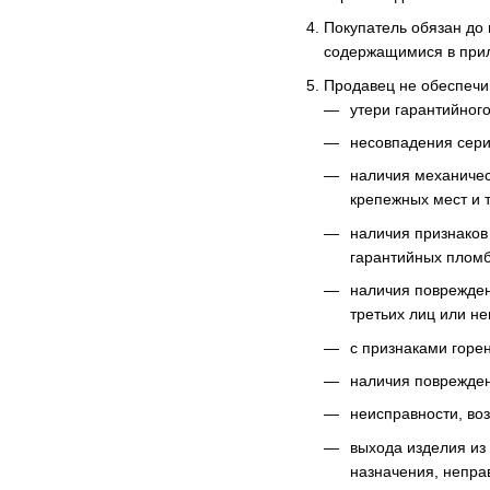
Покупатель обязан до 
содержащимися в прил
Продавец не обеспечи
утери гарантийног
несовпадения сери
наличия механичес
крепежных мест и 
наличия признаков
гарантийных пломб,
наличия повреждени
третьих лиц или н
с признаками горе
наличия поврежден
неисправности, во
выхода изделия из
назначения, непра