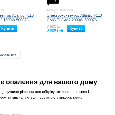
6
3322
Артикул: 000013323
ектор Atlantic F119
Электроконвектор Atlantic F119
2 1500W 500073
CMG TLC/M2 2000W 500076
3 982 грн
Купить
Купить
3 620 грн
казать все
не опалення для вашого дому
це сучасне рішення для обігріву житлових, офісних і
еру та відзначаються простотою у використанні.