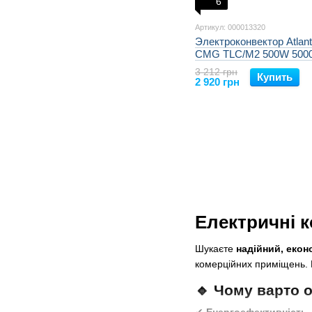
6
Артикул: 000013320
Электроконвектор Atlant
CMG TLC/M2 500W 500
3 212 грн
Купить
2 920 грн
Електричні 
Шукаєте
надійний, екон
комерційних приміщень. 
🔹 Чому варто 