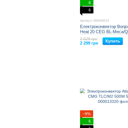
6
6
Артикул: 000036014
Електроконвектор Bonjo
Heat 20 CEG BL-Meca/Q
з комплектом підставок
2 529 грн
Купить
2 299 грн
−9%
6