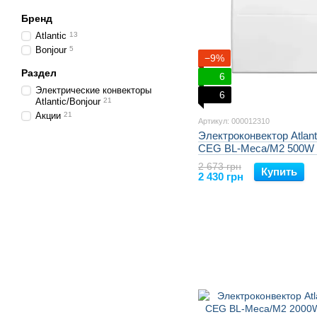
Бренд
Atlantic
13
Bonjour
5
−9%
Раздел
6
Электрические конвекторы
6
Atlantic/Bonjour
21
Акции
21
Артикул: 000012310
Электроконвектор Atlant
CEG BL-Meca/M2 500W 
2 673 грн
Купить
2 430 грн