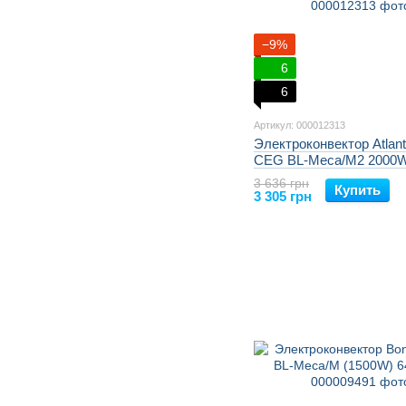
−9%
6
6
Артикул: 000012313
Электроконвектор Atlant
CEG BL-Meca/M2 2000W
3 636 грн
Купить
3 305 грн