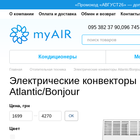
Перейти к основному контенту
«Промокод «АВГУСТ26» — допол
О компании
Оплата и доставка
Обмен и возврат
Контакты
095 382 37 90,
096 745
Кондиционеры
М
Главная
Отопительная техника
Электрические конвекторы Atlantic/Bonjou
Электрические конвекторы
Atlantic/Bonjour
Цена, грн
От Цена, грн
До Цена, грн
OK
Цвет