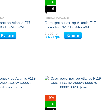
6
6
3317
Артикул: 000013318
ектор Atlantic F17
Электроконвектор Atlantic F17
CMG BL-Meca/M
Essential CMG BL-Meca/M
3716
(2000W) 513721
3 806 грн
Купить
Купить
3 460 грн
−9%
6