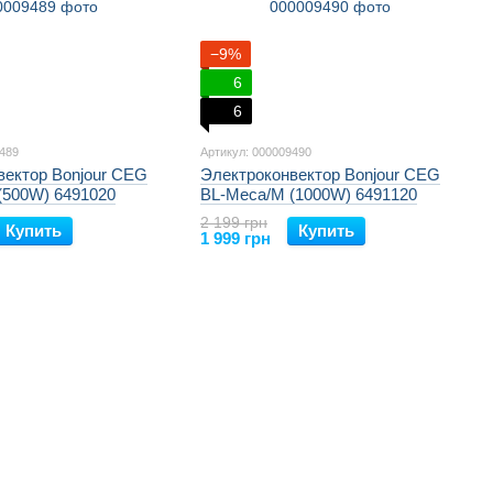
−9%
6
6
9489
Артикул: 000009490
вектор Bonjour CEG
Электроконвектор Bonjour CEG
(500W) 6491020
BL-Meca/M (1000W) 6491120
2 199 грн
Купить
Купить
1 999 грн