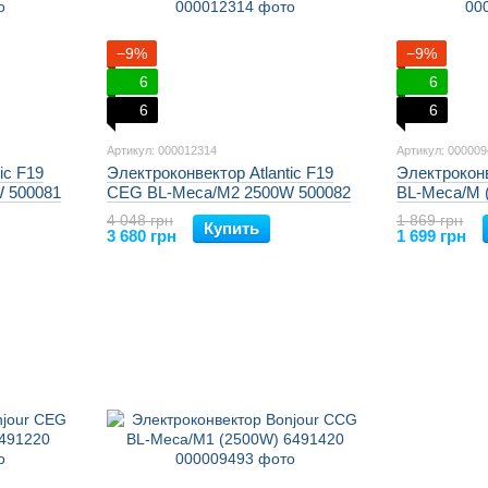
−9%
−9%
6
6
6
6
Артикул: 000012314
Артикул: 00000
ic F19
Электроконвектор Atlantic F19
Электрокон
 500081
CEG BL-Meca/M2 2500W 500082
BL-Meca/M 
4 048 грн
1 869 грн
Купить
3 680 грн
1 699 грн