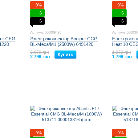
−9%
−9%
6
6
6
6
Артикул: 000009493
Артикул: 00003
our CEG
Электроконвектор Bonjour CCG
Електроконв
1220
BL-Meca/M1 (2500W) 6491420
Heat 10 CE
з комплекто
3 079 грн
1 979 грн
Купить
2 799 грн
1 799 грн
−9%
−9%