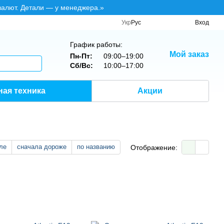
валют. Детали — у менеджера.»
Укр
Рус
Вход
График работы:
Мой заказ
Пн-Пт:
09:00–19:00
Сб/Вс:
10:00–17:00
ная техника
Акции
ле
сначала дороже
по названию
Отображение: