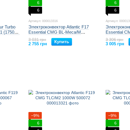
6
6
6
6
Артикул: 000013316
Артикул: 00001
ur Turbo
Электроконвектор Atlantic F17
Электроконв
1 (1750W)
Essential CMG BL-Meca/M
Essential 
 100066
(1000W) 513711
(1500W) 51
3 031 грн
3 306 грн
Купить
2 755 грн
3 005 грн
−9%
−9%
6
6