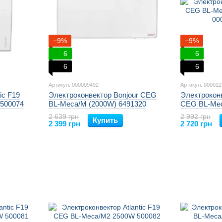
−9%
−9%
6
6
6
6
Артикул: 000009492
Артикул: 000012
ic F19
Электроконвектор Bonjour CEG
Электроконв
500074
BL-Meca/M (2000W) 6491320
CEG BL-Mec
2 639 грн
2 992 грн
Купить
2 399 грн
2 720 грн