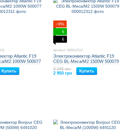
−9%
6
6
311
Артикул: 000012312
ектор Atlantic F19
Электроконвектор Atlantic F19
a/M2 1000W 500077
CEG BL-Meca/M2 1500W 500079
3 245 грн
Купить
Купить
2 950 грн