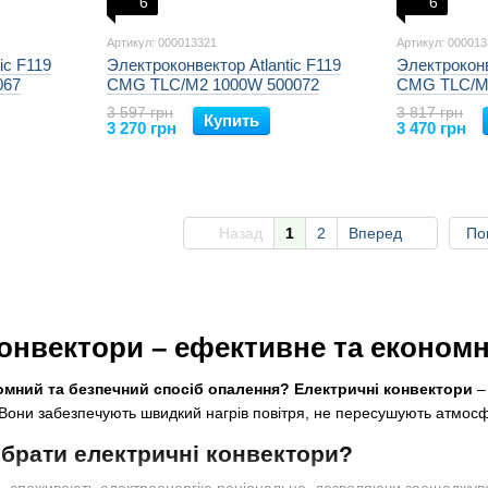
6
6
Артикул: 000013321
Артикул: 00001
ic F119
Электроконвектор Atlantic F119
Электроконв
067
CMG TLC/M2 1000W 500072
CMG TLC/M
3 597 грн
3 817 грн
Купить
3 270 грн
3 470 грн
Назад
1
2
Вперед
По
конвектори – ефективне та економ
омний та безпечний спосіб опалення?
Електричні конвектори
– 
Вони забезпечують швидкий нагрів повітря, не пересушують атмосф
обрати електричні конвектори?