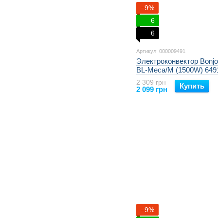
−9%
6
6
Артикул: 000009491
Электроконвектор Bonj
BL-Meca/M (1500W) 649
2 309 грн
Купить
2 099 грн
−9%