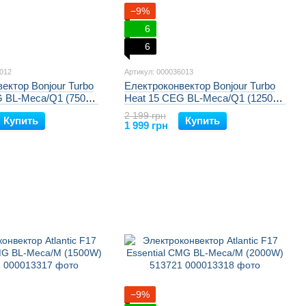
−9%
6
6
6012
Артикул: 000036013
ектор Bonjour Turbo
Електроконвектор Bonjour Turbo
G BL-Meca/Q1 (750W)
Heat 15 CEG BL-Meca/Q1 (1250W)
м підставок 100064
з комплектом підставок 100065
2 199 грн
Купить
Купить
1 999 грн
−9%