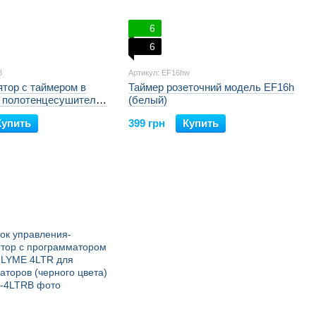
6
6
B
Артикул: EF16hw
тор с таймером в
Таймер розеточний модель EF16h
я полотенцесушителей
(белый)
AFLYME 16TB
Купить
399 грн
Купить