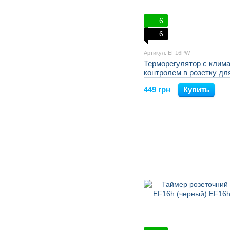
6
6
Артикул: EF16PW
Терморегулятор с клим
контролем в розетку дл
обогревателей белый 
449 грн
Купить
16PW