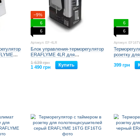
−9%
6
6
6
6
Артикул: EF-4LR
Артикул: EF16T
регулятор
Блок управления-терморегулятор
Терморегуля
FLYME
ERAFLYME 4LR для
розетку дл
торов
электробатареи
белый ERA
1 639 грн
Купить
399 грн
1 490 грн