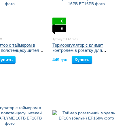
6
6
W
Артикул: EF16PB
тор с таймером в
Терморегулятор с климат
я полотенцесушителей
контролем в розетку для
FLYME 16TW
обогревателей черный
Купить
449 грн
Купить
ERAFLYME 16PB