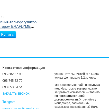
TRB
ления-терморегулятор
атором ERAFLYME
лектрорадиаторов
Купить
ета)
Контактная информация
095 382 37 90
улица Натальи Ужвий, 6 г. Киев /
улица Шептицкого 1/2, г. Киев.
096 745 72 70
Мы работаем онлайн и шоурума
093 053 34 54
нет. Некоторые товары можно
забрать самовывозом —
только
ЗАКАЗАТЬ ЗВОНОК
по предварительной
договоренности
. Уточняйте у
Telegram
менеджера, возможен ли
самовывоз на выбранный Вами
myair.com.ua@gmail.com