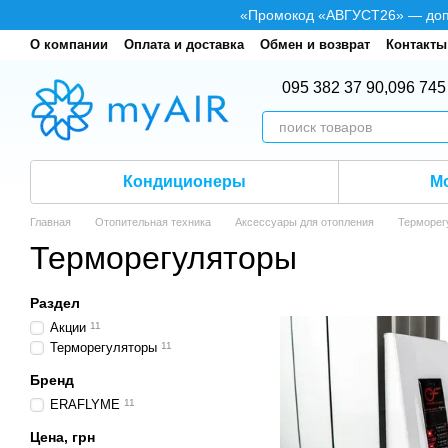
Перейти к основному контенту
«Промокод «АВГУСТ26» — допол
О компании
Оплата и доставка
Обмен и возврат
Контакты
095 382 37 90,
096 745
Кондиционеры
М
Главная
Отопительная техника
Аксессуары для отопления
Терморег
Терморегуляторы
Раздел
Акции
11
Терморегуляторы
11
Бренд
ERAFLYME
11
Цена, грн