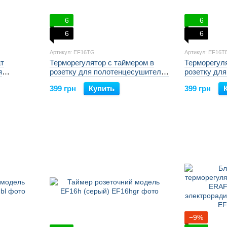
6
6
6
6
Артикул: EF16TG
Артикул: EF16T
ат
Терморегулятор с таймером в
Терморегуля
я
розетку для полотенцесушителей
розетку дл
ERAFLYME
серый ERAFLYME 16TG
черный ER
399 грн
Купить
399 грн
−9%