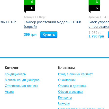
6
6
6
6
Артикул: EF16hgr
Артикул: EF-4L
ель EF16h
Таймер розеточний модель EF16h
Блок управ
(серый)
с программ
4LTR для э
1 969 грн
399 грн
Купить
(черного цв
1 790 грн
Каталог
Клиентам
Кондиционеры
Вход в личный кабинет
Монтаж кондиционеров
О компании
Отопительная техника
Оплата и доставка
Акции
Обмен и возврат
Контакты
Бренды