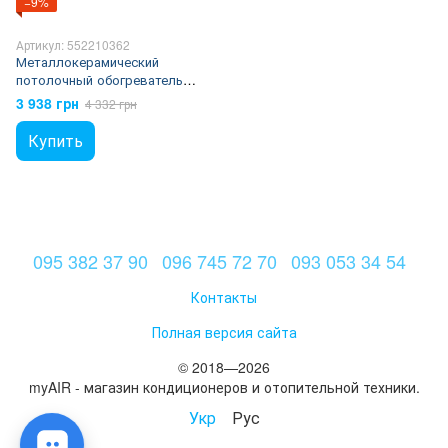
−9%
Артикул: 552210362
Металлокерамический
потолочный обогреватель
UDEN-500P
3 938 грн
4 332 грн
Купить
095 382 37 90
096 745 72 70
093 053 34 54
Контакты
Полная версия сайта
© 2018—2026
myAIR - магазин кондиционеров и отопительной техники.
Укр
Рус