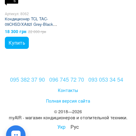
6
Артикул: 8062
Кондиционер TCL TAC-
09CHSD/XA82I Grey-Black
Inverter R32 WI-FI Ready
18 300 грн
22 000 грн
Купить
095 382 37 90
096 745 72 70
093 053 34 54
Контакты
Полная версия сайта
© 2018—2026
myAIR - магазин кондиционеров и отопительной техники.
Укр
Рус